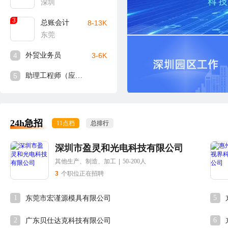
深圳
3
总账会计
8-13K
东莞
4
外贸业务员
3-6K
5
助理工程师（应届生可入）
24h急招
11点档
总排行
深圳市盈灵和光电科技有限公司
其他生产、制造、加工
|
50-200人
3
个职位正在招聘
1
5
东莞市宏谨源模具有限公司
2
6
广东贝仕达克科技有限公司