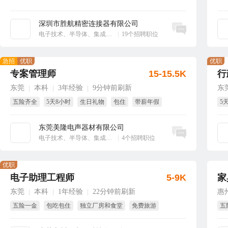
深圳市胜航精密连接器有限公司
立即沟通
电子技术、半导体、集成电路
|
19个招聘职位
急招
优职
优职
专案管理师
15-15.5K
行
东莞
本科
3年经验
9分钟前刷新
东
|
|
|
五险齐全
5天8小时
生日礼物
包住
带薪年假
5
国
东莞美隆电声器材有限公司
立即沟通
电子技术、半导体、集成电路
|
4个招聘职位
优职
电子助理工程师
5-9K
家
东莞
本科
1年经验
22分钟前刷新
惠
|
|
|
五险一金
包吃包住
独立厂房和食堂
免费旅游
五
免费培训
每周至少休息一天