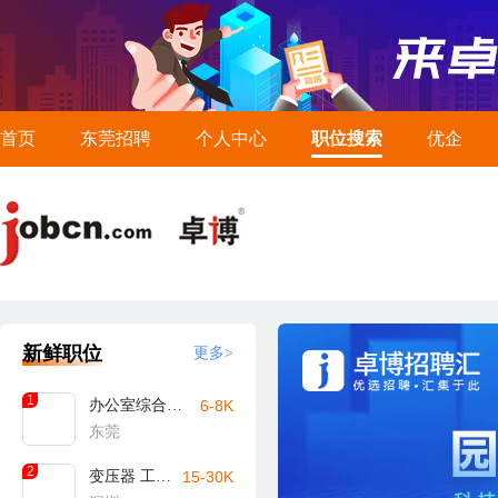
首页
东莞招聘
个人中心
职位搜索
优企
新鲜职位
更多>
1
办公室综合文员
6-8K
东莞
2
变压器 工艺工程师
15-30K