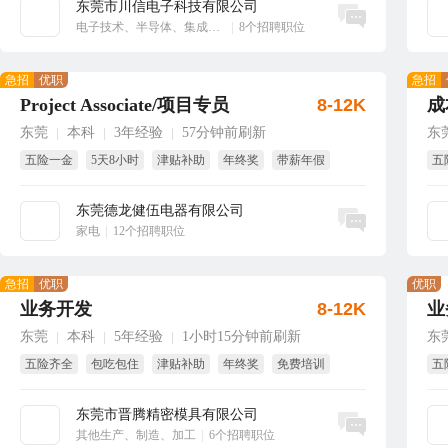
东莞市川信电子科技有限公司
立即沟通
电子技术、半导体、集成电路
|
8个招聘职位
急招
优职
急招
Project Associate/项目专员
8-12K
成
东莞
本科
3年经验
57分钟前刷新
东
|
|
|
五险一金
5天8小时
津贴补助
年终奖
带薪年假
五
国家法定假
试
东莞德龙健伍电器有限公司
立即沟通
家电
|
12个招聘职位
急招
优职
优职
业务开发
8-12K
业
东莞
本科
5年经验
1小时15分钟前刷新
东
|
|
|
五险齐全
包吃包住
津贴补助
年终奖
免费培训
五
绩效奖
东莞市晋腾精密模具有限公司
立即沟通
其他生产、制造、加工
|
6个招聘职位