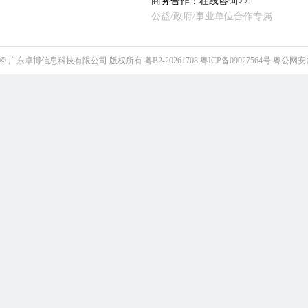
商务合作：
在线咨询>>
公益/政府/事业单位合作专属
©
广东卓博信息科技有限公司
版权所有
粤B2-20261708
粤ICP备09027564号
粤公网安备4