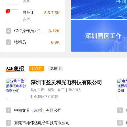
深圳
3
冲压工
6.5-7.5K
东莞
4
CNC操作员 / CNC师傅
8-12K
5
物料员
6-8K
24h急招
11点档
总排行
深圳市盈灵和光电科技有限公司
其他生产、制造、加工
|
50-200人
3
个职位正在招聘
1
5
中柏文具（惠州）有限公司
2
6
东莞市雄伟达电子科技有限公司