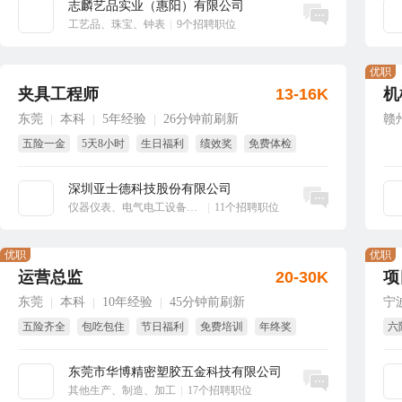
志麟艺品实业（惠阳）有限公司
立即沟通
工艺品、珠宝、钟表
|
9个招聘职位
优职
夹具工程师
13-16K
机
东莞
本科
5年经验
26分钟前刷新
赣
|
|
|
五险一金
5天8小时
生日福利
绩效奖
免费体检
年底双薪
深圳亚士德科技股份有限公司
立即沟通
仪器仪表、电气电工设备、工业自动化
|
11个招聘职位
优职
优职
运营总监
20-30K
项
东莞
本科
10年经验
45分钟前刷新
宁
|
|
|
五险齐全
包吃包住
节日福利
免费培训
年终奖
六
绩效奖
节
东莞市华博精密塑胶五金科技有限公司
立即沟通
其他生产、制造、加工
|
17个招聘职位