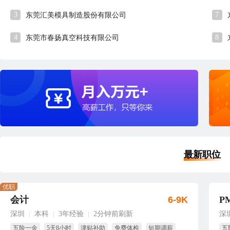
3
7
东莞汇美模具制造股份有限公司
4
8
东莞市春扬真空科技有限公司
最新职位
优职
会计
6-9K
P
深圳
本科
3年经验
2分钟前刷新
深
|
|
|
五险一金
5天8小时
津贴补助
免费体检
短期调薪
五