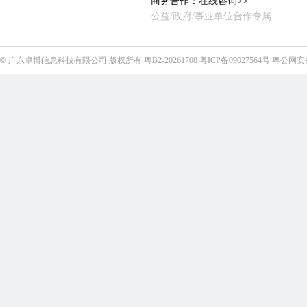
商务合作：
在线咨询>>
公益/政府/事业单位合作专属
©
广东卓博信息科技有限公司
版权所有
粤B2-20261708
粤ICP备09027564号
粤公网安备4