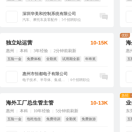
免费培训
免
深圳华美和控制系统有限公司
立即沟通
汽车、摩托车及零配件
|
5个招聘职位
优职
独立站运营
10-15K
海
惠州
本科
3年经验
2分钟前刷新
惠
|
|
|
五险一金
免费体检
全勤奖
试用期全薪
年终奖
五
包住
免
惠州市恒都电子有限公司
立即沟通
电子技术、半导体、集成电路
|
6个招聘职位
急招
海外工厂总生管主管
10-13K
业
惠州
本科
10年经验
5分钟前刷新
东
|
|
|
五险一金
包吃包住
免费培训
全勤奖
免费旅游
五
试用期全薪
免