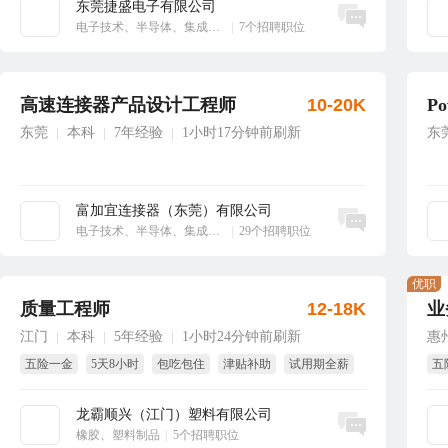
东莞捷盛电子有限公司
立即沟通
电子技术、半导体、集成电路
|
7个招聘职位
高速连接器产品设计工程师
10-20K
P
东莞
本科
7年经验
1小时17分钟前刷新
东
|
|
|
富加宜连接器（东莞）有限公司
立即沟通
电子技术、半导体、集成电路
|
29个招聘职位
优职
质量工程师
12-18K
业
江门
本科
5年经验
1小时24分钟前刷新
惠
|
|
|
五险一金
5天8小时
包吃包住
津贴补助
试用期全薪
五
免费体检
年
龙霸顺兴（江门）塑料有限公司
立即沟通
橡胶、塑料制品
|
5个招聘职位