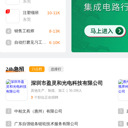
东莞
3
注塑领班
10-11K
东莞
4
销售工程师
8-13K
5
自动打磨见习工程师
6-10K
24h急招
23点档
总排行
深圳市盈灵和光电科技有限公司
其他生产、制造、加工
|
50-200人
3
个职位正在招聘
1
5
中柏文具（惠州）有限公司
2
6
广东自强链条链轮技术服务有限公司