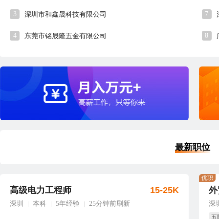
3
7
深圳市和鑫晟科技有限公司
4
8
东莞市铭晟隆五金有限公司
最新职位
优职
高级电力工程师
15-25K
外
深圳
本科
5年经验
25分钟前刷新
深
|
|
|
五