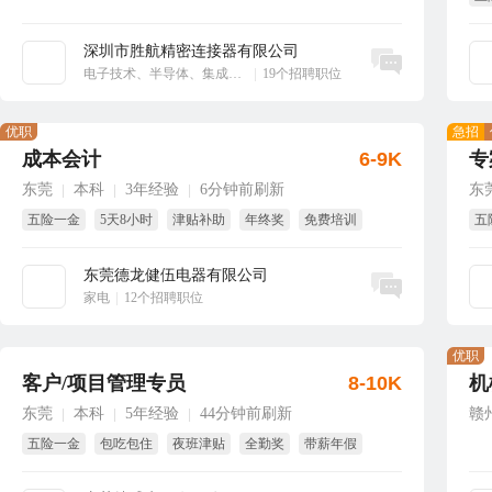
享
深圳市胜航精密连接器有限公司
立即沟通
电子技术、半导体、集成电路
|
19个招聘职位
优职
急招
成本会计
6-9K
专
东莞
本科
3年经验
6分钟前刷新
东
|
|
|
五险一金
5天8小时
津贴补助
年终奖
免费培训
五
试用期全薪
东莞德龙健伍电器有限公司
立即沟通
家电
|
12个招聘职位
优职
客户/项目管理专员
8-10K
机
东莞
本科
5年经验
44分钟前刷新
赣
|
|
|
五险一金
包吃包住
夜班津贴
全勤奖
带薪年假
8小时工作制