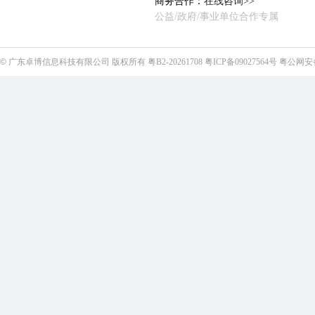
商务合作：
在线咨询>>
公益/政府/事业单位合作专属
©
广东卓博信息科技有限公司
版权所有
粤B2-20261708
粤ICP备09027564号
粤公网安备4