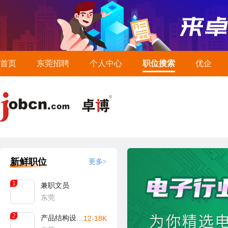
首页
东莞招聘
个人中心
职位搜索
优企
新鲜职位
更多>
1
兼职文员
东莞
2
产品结构设计工程师
12-18K