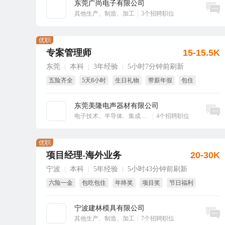
东莞广尚电子有限公司
立即沟通
其他生产、制造、加工
|
3个招聘职位
优职
专案管理师
15-15.5K
东莞
本科
3年经验
5小时7分钟前刷新
|
|
|
五险齐全
5天8小时
生日礼物
带薪年假
包住
东莞美隆电声器材有限公司
立即沟通
电子技术、半导体、集成电路
|
4个招聘职位
优职
项目经理-海外业务
20-30K
宁波
本科
5年经验
5小时43分钟前刷新
|
|
|
六险一金
包吃包住
年终奖
项目奖
节日福利
绩效奖
宁波建林模具有限公司
立即沟通
其他生产、制造、加工
|
7个招聘职位