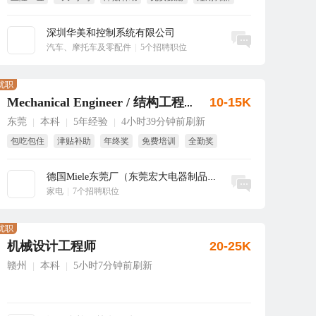
全勤奖
深圳华美和控制系统有限公司
立即沟通
汽车、摩托车及零配件
|
5个招聘职位
优职
10-15K
Mechanical Engineer / 结构工程师
东莞
本科
5年经验
4小时39分钟前刷新
|
|
|
包吃包住
津贴补助
年终奖
免费培训
全勤奖
双休
德国Miele东莞厂（东莞宏大电器制品有...
立即沟通
家电
|
7个招聘职位
优职
机械设计工程师
20-25K
赣州
本科
5小时7分钟前刷新
|
|