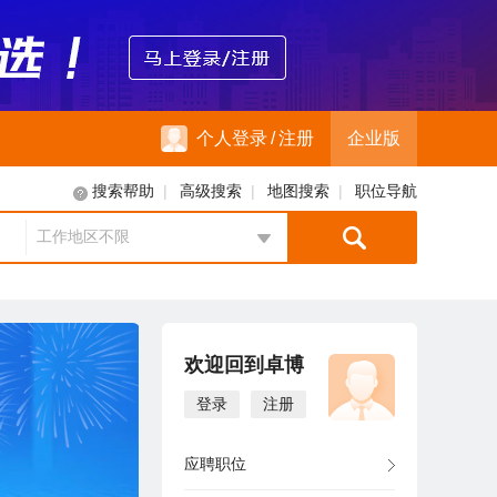
个人登录
/
注册
企业版
|
|
|
搜索帮助
高级搜索
地图搜索
职位导航
工作地区不限
地区选择
欢迎回到卓博
登录
注册
应聘职位