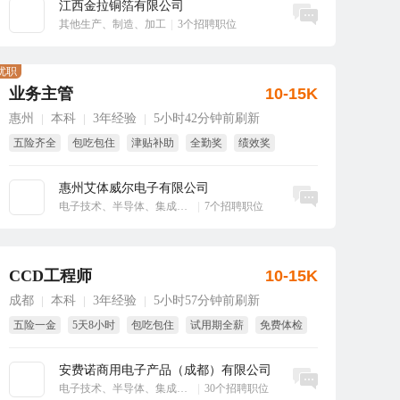
江西金拉铜箔有限公司
立即沟通
其他生产、制造、加工
|
3个招聘职位
优职
业务主管
10-15K
惠州
本科
3年经验
5小时42分钟前刷新
|
|
|
五险齐全
包吃包住
津贴补助
全勤奖
绩效奖
年终奖
惠州艾体威尔电子有限公司
立即沟通
电子技术、半导体、集成电路
|
7个招聘职位
CCD工程师
10-15K
成都
本科
3年经验
5小时57分钟前刷新
|
|
|
五险一金
5天8小时
包吃包住
试用期全薪
免费体检
季度奖
安费诺商用电子产品（成都）有限公司
立即沟通
电子技术、半导体、集成电路
|
30个招聘职位