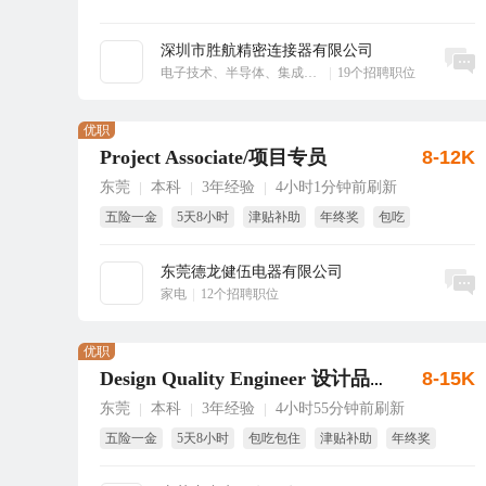
深圳市胜航精密连接器有限公司
立即沟通
电子技术、半导体、集成电路
|
19个招聘职位
优职
Project Associate/项目专员
8-12K
东莞
本科
3年经验
4小时1分钟前刷新
|
|
|
五险一金
5天8小时
津贴补助
年终奖
包吃
带薪年假
东莞德龙健伍电器有限公司
立即沟通
家电
|
12个招聘职位
优职
8-15K
Design Quality Engineer 设计品质工程师
东莞
本科
3年经验
4小时55分钟前刷新
|
|
|
五险一金
5天8小时
包吃包住
津贴补助
年终奖
生日福利