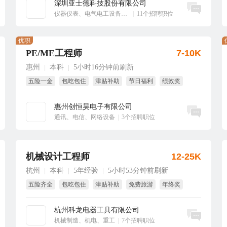
深圳亚士德科技股份有限公司
立即沟通
仪器仪表、电气电工设备、工业自动化
|
11个招聘职位
优职
PE/ME工程师
7-10K
惠州
本科
5小时16分钟前刷新
|
|
五险一金
包吃包住
津贴补助
节日福利
绩效奖
免费旅游
惠州创恒昊电子有限公司
立即沟通
通讯、电信、网络设备
|
3个招聘职位
机械设计工程师
12-25K
杭州
本科
5年经验
5小时53分钟前刷新
|
|
|
五险齐全
包吃包住
津贴补助
免费旅游
年终奖
节日福利
杭州科龙电器工具有限公司
立即沟通
机械制造、机电、重工
|
7个招聘职位