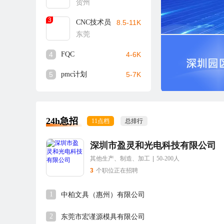
贺州
3
CNC技术员
8.5-11K
东莞
4
FQC
4-6K
5
pmc计划
5-7K
24h急招
11点档
总排行
深圳市盈灵和光电科技有限公司
其他生产、制造、加工
|
50-200人
3
个职位正在招聘
1
中柏文具（惠州）有限公司
2
东莞市宏谨源模具有限公司