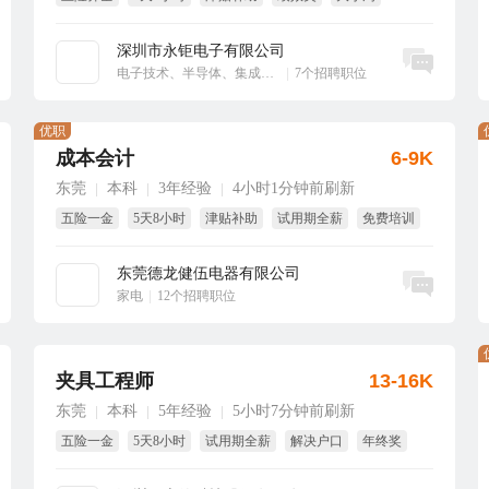
享受国家法定节假日
深圳市永钜电子有限公司
立即沟通
电子技术、半导体、集成电路
|
7个招聘职位
优职
成本会计
6-9K
东莞
本科
3年经验
4小时1分钟前刷新
|
|
|
五险一金
5天8小时
津贴补助
试用期全薪
免费培训
年终奖
东莞德龙健伍电器有限公司
立即沟通
家电
|
12个招聘职位
夹具工程师
13-16K
东莞
本科
5年经验
5小时7分钟前刷新
|
|
|
五险一金
5天8小时
试用期全薪
解决户口
年终奖
免费体检