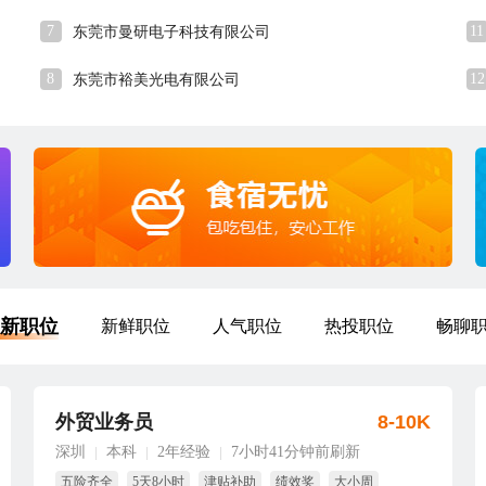
7
11
东莞市曼研电子科技有限公司
8
12
东莞市裕美光电有限公司
新职位
新鲜职位
人气职位
热投职位
畅聊
外贸业务员
8-10K
深圳
本科
2年经验
7小时41分钟前刷新
|
|
|
五险齐全
5天8小时
津贴补助
绩效奖
大小周