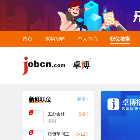
首页
东莞招聘
个人中心
职位搜索
新鲜职位
更多>
1
主办会计
5-8K
深圳
2
箱包车间主任/主管（贺州）
8-12K