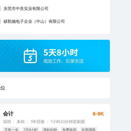
东莞市中良实业有限公司
硕勒施电子企业（中山）有限公司
职位
会计
6-9K
深圳
本科
3年经验
7小时43分钟前刷新
|
|
|
五险一金
5天8小时
津贴补助
免费旅游
短期调薪