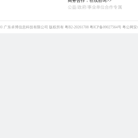
商务合作：
在线咨询>>
公益/政府/事业单位合作专属
©
广东卓博信息科技有限公司
版权所有
粤B2-20261708
粤ICP备09027564号
粤公网安备4