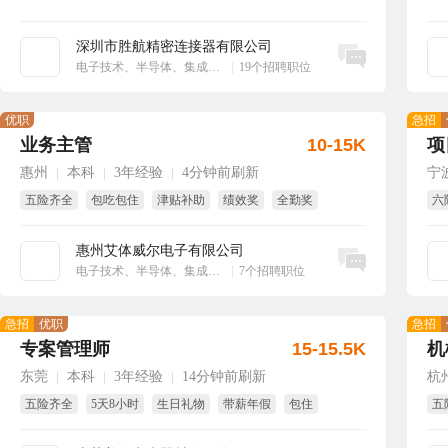
深圳市胜航精密连接器有限公司
立即沟通
电子技术、半导体、集成电路
|
19个招聘职位
优职
急招
业务主管
10-15K
项
惠州
本科
3年经验
4分钟前刷新
宁
|
|
|
五险齐全
包吃包住
津贴补助
绩效奖
全勤奖
六
年终奖
节
惠州艾体威尔电子有限公司
立即沟通
电子技术、半导体、集成电路
|
7个招聘职位
急招
优职
急招
专案管理师
15-15.5K
机
东莞
本科
3年经验
14分钟前刷新
杭
|
|
|
五险齐全
5天8小时
生日礼物
带薪年假
包住
五
年