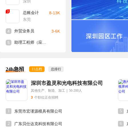
深圳
3
总账会计
8-13K
东莞
4
外贸业务员
3-6K
5
助理工程师（应届生可入）
24h急招
11点档
总排行
深圳市盈灵和光电科技有限公司
其他生产、制造、加工
|
50-200人
3
个职位正在招聘
1
5
东莞市宏谨源模具有限公司
2
6
广东贝仕达克科技有限公司