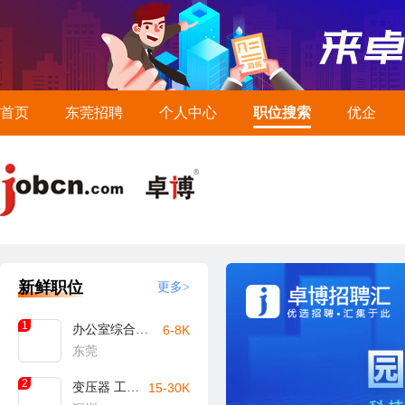
首页
东莞招聘
个人中心
职位搜索
优企
新鲜职位
更多>
1
办公室综合文员
6-8K
东莞
2
变压器 工艺工程师
15-30K