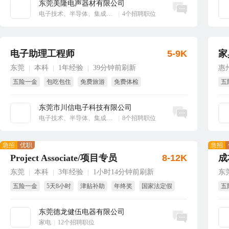
东莞美隆电声器材有限公司
立即沟通
电子技术、半导体、集成电路
|
4个招聘职位
电子助理工程师
5-9K
家
东莞
本科
1年经验
39分钟前刷新
惠
|
|
|
五险一金
包吃包住
免费旅游
免费体检
五
独立厂房和食堂
工作和生活全空调环境
东莞市川信电子科技有限公司
立即沟通
电子技术、半导体、集成电路
|
8个招聘职位
急招
优职
急招
Project Associate/项目专员
8-12K
成
东莞
本科
3年经验
1小时14分钟前刷新
东
|
|
|
五险一金
5天8小时
津贴补助
年终奖
国家法定假
五
包吃
年
东莞德龙健伍电器有限公司
立即沟通
家电
|
12个招聘职位