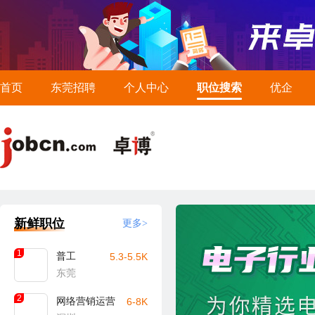
首页
东莞招聘
个人中心
职位搜索
优企
新鲜职位
更多>
1
普工
5.3-5.5K
东莞
2
网络营销运营
6-8K