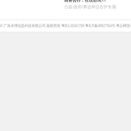
商务合作：
在线咨询>>
公益/政府/事业单位合作专属
©
广东卓博信息科技有限公司
版权所有
粤B2-20261708
粤ICP备09027564号
粤公网安备4