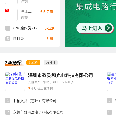
深圳
3
冲压工
6.5-7.5K
东莞
4
CNC操作员 / CNC师傅
8-12K
5
物料员
6-8K
24h急招
11点档
总排行
深圳市盈灵和光电科技有限公司
其他生产、制造、加工
|
50-200人
3
个职位正在招聘
1
5
中柏文具（惠州）有限公司
2
6
东莞市雄伟达电子科技有限公司