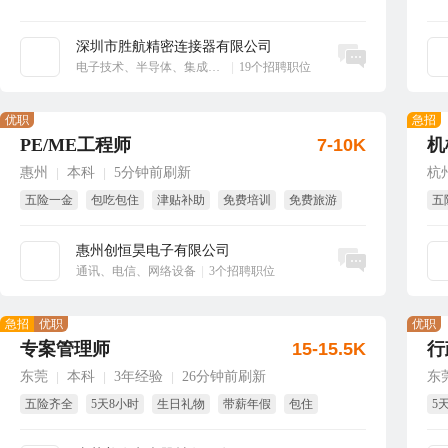
深圳市胜航精密连接器有限公司
立即沟通
电子技术、半导体、集成电路
|
19个招聘职位
优职
急招
PE/ME工程师
7-10K
机
惠州
本科
5分钟前刷新
杭
|
|
五险一金
包吃包住
津贴补助
免费培训
免费旅游
五
绩效奖
年
惠州创恒昊电子有限公司
立即沟通
通讯、电信、网络设备
|
3个招聘职位
急招
优职
优职
专案管理师
15-15.5K
行
东莞
本科
3年经验
26分钟前刷新
东
|
|
|
五险齐全
5天8小时
生日礼物
带薪年假
包住
5
国