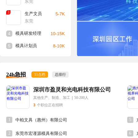
东莞
3
生产文员
5-7K
东莞
4
模具研发经理
10-15K
5
模具计划员
8-10K
24h急招
11点档
总排行
深圳市盈灵和光电科技有限公司
其他生产、制造、加工
|
50-200人
3
个职位正在招聘
1
5
中柏文具（惠州）有限公司
2
6
东莞市宏谨源模具有限公司