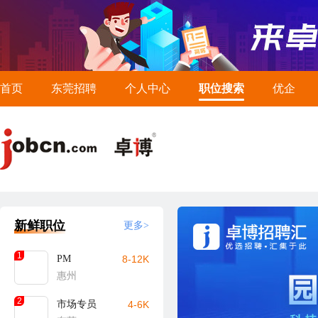
首页
东莞招聘
个人中心
职位搜索
优企
新鲜职位
更多>
1
PM
8-12K
惠州
2
市场专员
4-6K