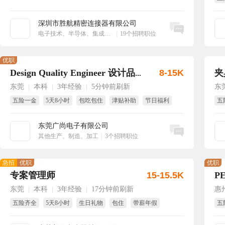
享
深圳市胜航精密连接器有限公司
立即沟通
电子技术、半导体、集成电路
|
19个招聘职位
优职
8-15K
夹
Design Quality Engineer 设计品质工程师
东莞
本科
3年经验
5分钟前刷新
东
|
|
|
五险一金
5天8小时
包吃包住
津贴补助
节日福利
五
生日福利
短
东莞广尚电子有限公司
立即沟通
其他生产、制造、加工
|
3个招聘职位
急招
优职
优职
专案管理师
15-15.5K
P
东莞
本科
3年经验
17分钟前刷新
惠
|
|
|
五险齐全
5天8小时
生日礼物
包住
带薪年假
五
免