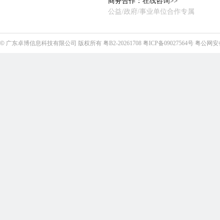
商务合作：
在线咨询>>
公益/政府/事业单位合作专属
©
广东卓博信息科技有限公司
版权所有
粤B2-20261708
粤ICP备09027564号
粤公网安备4