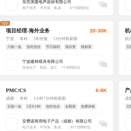
东莞美隆电声器材有限公司
立即沟通
电子技术、半导体、集成电路
|
4个招聘职位
优职
项目经理-海外业务
20-30K
机
宁波
本科
5年经验
53分钟前刷新
杭
|
|
|
六险一金
包吃包住
节日福利
项目奖
绩效奖
五
年终奖
免
宁波建林模具有限公司
立即沟通
其他生产、制造、加工
|
7个招聘职位
PMC/CS
6-8K
产
成都
本科
1小时7分钟前刷新
成
|
|
五险一金
5天8小时
包吃包住
全勤奖
免费体检
五
试用期全薪
试
安费诺商用电子产品（成都）有限公司
立即沟通
电子技术、半导体、集成电路
|
30个招聘职位