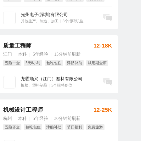
旅游
光州电子(深圳)有限公司
立即沟通
其他生产、制造、加工
|
8个招聘职位
质量工程师
12-18K
江门
本科
5年经验
15分钟前刷新
|
|
|
五险一金
5天8小时
包吃包住
津贴补助
试用期全薪
短期调薪
龙霸顺兴（江门）塑料有限公司
立即沟通
橡胶、塑料制品
|
5个招聘职位
机械设计工程师
12-25K
杭州
本科
5年经验
30分钟前刷新
|
|
|
五险齐全
包吃包住
津贴补助
节日福利
免费旅游
年终奖