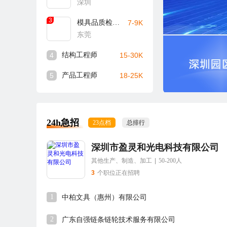
深圳
3
模具品质检验员
7-9K
东莞
4
结构工程师
15-30K
5
产品工程师
18-25K
24h急招
23点档
总排行
深圳市盈灵和光电科技有限公司
其他生产、制造、加工
|
50-200人
3
个职位正在招聘
1
中柏文具（惠州）有限公司
2
广东自强链条链轮技术服务有限公司