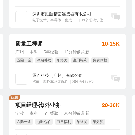
深圳市胜航精密连接器有限公司
立即沟通
电子技术、半导体、集成电路
|
19个招聘职位
质量工程师
10-15K
广州
本科
5年经验
15分钟前刷新
|
|
|
五险一金
津贴补助
年终奖
生日福利
免费体检
试用期全薪
翼连科技（广州）有限公司
立即沟通
汽车、摩托车及零配件
|
30个招聘职位
优职
项目经理-海外业务
20-30K
宁波
本科
5年经验
20分钟前刷新
|
|
|
六险一金
包吃包住
节日福利
年终奖
绩效奖
项目奖