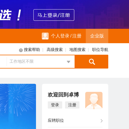
个人登录
/
注册
企业版
|
|
|
搜索帮助
高级搜索
地图搜索
职位导航
工作地区不限
地区选择
欢迎回到卓博
登录
注册
应聘职位