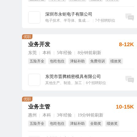
享受国家法定节假日
深圳市永钜电子有限公司
立即沟通
电子技术、半导体、集成电路
|
7个招聘职位
优职
业务开发
8-12K
东莞
本科
5年经验
8分钟前刷新
|
|
|
五险齐全
包吃包住
津贴补助
免费培训
绩效奖
全勤奖
东莞市晋腾精密模具有限公司
立即沟通
其他生产、制造、加工
|
6个招聘职位
优职
业务主管
10-15K
惠州
本科
3年经验
19分钟前刷新
|
|
|
五险齐全
包吃包住
津贴补助
全勤奖
绩效奖
年终奖