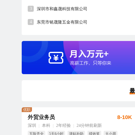
3
深圳市和鑫晟科技有限公司
4
东莞市铭晟隆五金有限公司
最
优职
外贸业务员
8-10K
深圳
本科
2年经验
24分钟前刷新
|
|
|
五险齐全
5天8小时
津贴补助
绩效奖
大小周