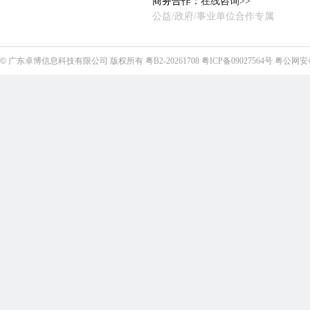
商务合作：
在线咨询>>
公益/政府/事业单位合作专属
©
广东卓博信息科技有限公司
版权所有
粤B2-20261708
粤ICP备09027564号
粤公网安备4