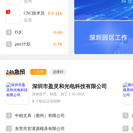
贺州
3
CNC技术员
8.5-11K
东莞
4
FQC
4-6K
5
pmc计划
5-7K
24h急招
11点档
总排行
深圳市盈灵和光电科技有限公司
其他生产、制造、加工
|
50-200人
3
个职位正在招聘
1
5
中柏文具（惠州）有限公司
2
6
东莞市宏谨源模具有限公司