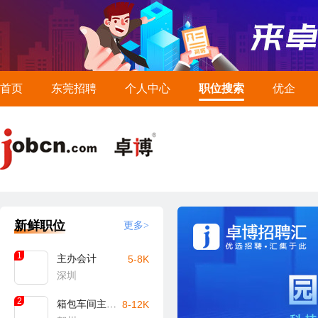
首页
东莞招聘
个人中心
职位搜索
优企
新鲜职位
更多>
1
主办会计
5-8K
深圳
2
箱包车间主任/主管（贺州）
8-12K