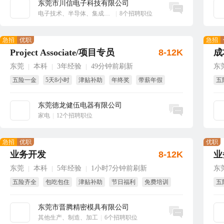
东莞市川信电子科技有限公司
立即沟通
电子技术、半导体、集成电路
|
8个招聘职位
急招
优职
急招
Project Associate/项目专员
8-12K
成
东莞
本科
3年经验
49分钟前刷新
东
|
|
|
五险一金
5天8小时
津贴补助
年终奖
带薪年假
五
国家法定假
年
东莞德龙健伍电器有限公司
立即沟通
家电
|
12个招聘职位
急招
优职
优职
业务开发
8-12K
业
东莞
本科
5年经验
1小时7分钟前刷新
东
|
|
|
五险齐全
包吃包住
津贴补助
节日福利
免费培训
五
绩效奖
东莞市晋腾精密模具有限公司
立即沟通
其他生产、制造、加工
|
6个招聘职位