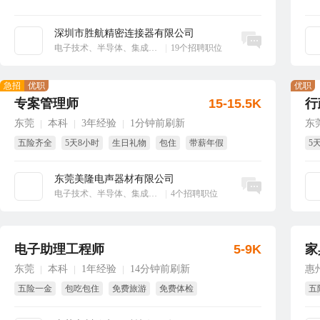
深圳市胜航精密连接器有限公司
立即沟通
电子技术、半导体、集成电路
|
19个招聘职位
急招
优职
优职
专案管理师
15-15.5K
行
东莞
本科
3年经验
1分钟前刷新
东
|
|
|
五险齐全
5天8小时
生日礼物
包住
带薪年假
5
国
东莞美隆电声器材有限公司
立即沟通
电子技术、半导体、集成电路
|
4个招聘职位
电子助理工程师
5-9K
家
东莞
本科
1年经验
14分钟前刷新
惠
|
|
|
五险一金
包吃包住
免费旅游
免费体检
五
每周至少休息一天
独立厂房和食堂