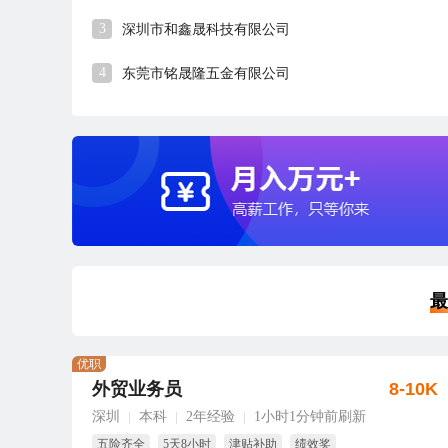
3
深圳市和鑫晟科技有限公司
4
东莞市铭晟隆五金有限公司
最
优职
外贸业务员
8-10K
深圳
本科
2年经验
1小时1分钟前刷新
|
|
|
五险齐全
5天8小时
津贴补助
绩效奖