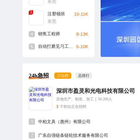
东莞
3
注塑领班
10-11K
东莞
4
销售工程师
8-13K
5
自动打磨见习工程师
6-10K
24h急招
23点档
总排行
深圳市盈灵和光电科技有限公司
其他生产、制造、加工
|
50-200人
3
个职位正在招聘
1
中柏文具（惠州）有限公司
2
广东自强链条链轮技术服务有限公司