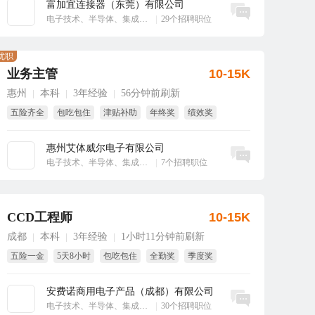
富加宜连接器（东莞）有限公司
立即沟通
电子技术、半导体、集成电路
|
29个招聘职位
优职
业务主管
10-15K
惠州
本科
3年经验
56分钟前刷新
|
|
|
五险齐全
包吃包住
津贴补助
年终奖
绩效奖
全勤奖
惠州艾体威尔电子有限公司
立即沟通
电子技术、半导体、集成电路
|
7个招聘职位
CCD工程师
10-15K
成都
本科
3年经验
1小时11分钟前刷新
|
|
|
五险一金
5天8小时
包吃包住
全勤奖
季度奖
试用期全薪
安费诺商用电子产品（成都）有限公司
立即沟通
电子技术、半导体、集成电路
|
30个招聘职位