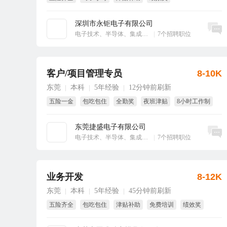
享受国家法定节假日
大小周
深圳市永钜电子有限公司
立即沟通
电子技术、半导体、集成电路
|
7个招聘职位
客户/项目管理专员
8-10K
东莞
本科
5年经验
12分钟前刷新
|
|
|
五险一金
包吃包住
全勤奖
夜班津贴
8小时工作制
国家法定假
东莞捷盛电子有限公司
立即沟通
电子技术、半导体、集成电路
|
7个招聘职位
业务开发
8-12K
东莞
本科
5年经验
45分钟前刷新
|
|
|
五险齐全
包吃包住
津贴补助
免费培训
绩效奖
节日福利