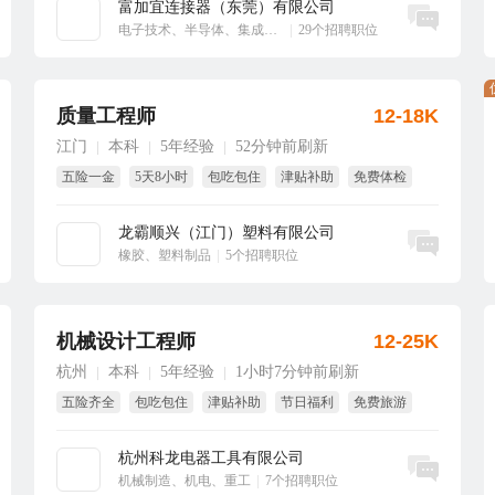
富加宜连接器（东莞）有限公司
立即沟通
电子技术、半导体、集成电路
|
29个招聘职位
质量工程师
12-18K
江门
本科
5年经验
52分钟前刷新
|
|
|
五险一金
5天8小时
包吃包住
津贴补助
免费体检
短期调薪
龙霸顺兴（江门）塑料有限公司
立即沟通
橡胶、塑料制品
|
5个招聘职位
机械设计工程师
12-25K
杭州
本科
5年经验
1小时7分钟前刷新
|
|
|
五险齐全
包吃包住
津贴补助
节日福利
免费旅游
年终奖
杭州科龙电器工具有限公司
立即沟通
机械制造、机电、重工
|
7个招聘职位