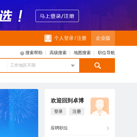
个人登录
/
注册
企业版
|
|
|
搜索帮助
高级搜索
地图搜索
职位导航
工作地区不限
地区选择
欢迎回到卓博
登录
注册
应聘职位