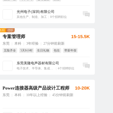
业务可能国内外参展
免费旅游
光州电子(深圳)有限公司
立即沟通
其他生产、制造、加工
|
8个招聘职位
急招
优职
专案管理师
15-15.5K
东莞
本科
3年经验
27分钟前刷新
|
|
|
五险齐全
5天8小时
生日礼物
包住
带薪年假
东莞美隆电声器材有限公司
立即沟通
电子技术、半导体、集成电路
|
4个招聘职位
Power连接器高级产品设计工程师
10-20K
东莞
本科
10年以上经验
45分钟前刷新
|
|
|