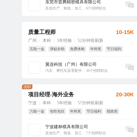
东莞市晋腾精密模具有限公司
立即沟通
其他生产、制造、加工
|
6个招聘职位
质量工程师
10-15K
广州
本科
5年经验
52分钟前刷新
|
|
|
五险一金
津贴补助
免费体检
年终奖
节日福利
免费培训
翼连科技（广州）有限公司
立即沟通
汽车、摩托车及零配件
|
30个招聘职位
优职
项目经理-海外业务
20-30K
宁波
本科
5年经验
57分钟前刷新
|
|
|
六险一金
包吃包住
年终奖
节日福利
绩效奖
项目奖
宁波建林模具有限公司
立即沟通
其他生产、制造、加工
|
7个招聘职位