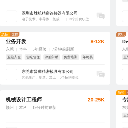
绩
深圳市胜航精密连接器有限公司
立即沟通
电子技术、半导体、集成电路
|
19个招聘职位
急招
优职
优职
业务开发
8-12K
东莞
本科
5年经验
7分钟前刷新
东
|
|
|
五险齐全
包吃包住
津贴补助
免费培训
年终奖
五
节日福利
生
东莞市晋腾精密模具有限公司
立即沟通
其他生产、制造、加工
|
6个招聘职位
急招
机械设计工程师
20-25K
专
赣州
本科
19分钟前刷新
东
|
|
五