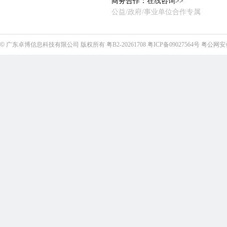
商务合作：
在线咨询>>
公益/政府/事业单位合作专属
©
广东卓博信息科技有限公司
版权所有
粤B2-20261708
粤ICP备09027564号
粤公网安备4