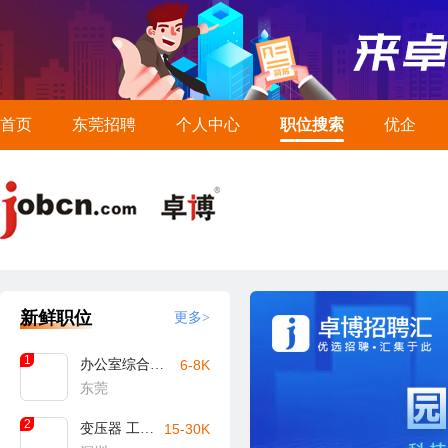
首页
东莞招聘
个人中心
职位搜索
优企
新鲜职位
更多>
1
办公室综合文员
6-8K
东莞
2
变压器 工艺工程师
15-30K