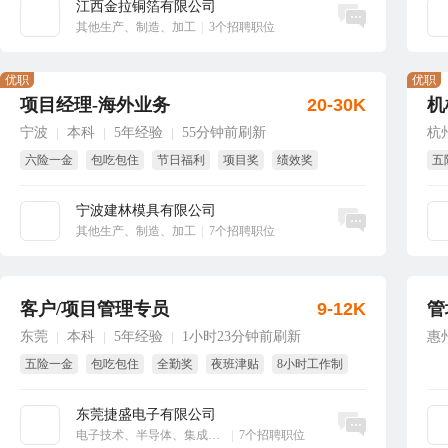
江西金拉铜箔有限公司
立即沟通
其他生产、制造、加工
|
3个招聘职位
优职
优职
项目经理-海外业务
20-30K
机
宁波
本科
5年经验
55分钟前刷新
杭
|
|
|
六险一金
包吃包住
节日福利
项目奖
绩效奖
五
年终奖
年
宁波建林模具有限公司
立即沟通
其他生产、制造、加工
|
7个招聘职位
客户/项目管理专员
9-12K
管
东莞
本科
5年经验
1小时23分钟前刷新
惠
|
|
|
五险一金
包吃包住
全勤奖
夜班津贴
8小时工作制
国家法定假
东莞捷盛电子有限公司
立即沟通
电子技术、半导体、集成电路
|
7个招聘职位