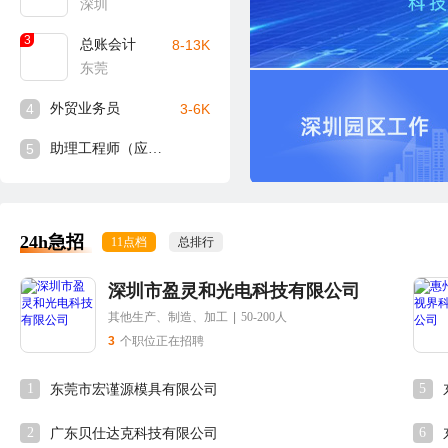
深圳
3
总账会计
8-13K
东莞
4
外贸业务员
3-6K
5
助理工程师（应届生可入）
24h急招
11点档
总排行
深圳市盈灵和光电科技有限公司
其他生产、制造、加工
|
50-200人
3
个职位正在招聘
1
5
东莞市宏谨源模具有限公司
2
6
广东贝仕达克科技有限公司