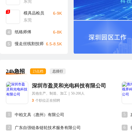
东莞
3
模具品检员
6-9K
东莞
4
纸格师傅
6-8K
5
慢走丝线割技师
6.5-8.5K
24h急招
23点档
总排行
深圳市盈灵和光电科技有限公司
其他生产、制造、加工
|
50-200人
3
个职位正在招聘
1
5
中柏文具（惠州）有限公司
2
6
广东自强链条链轮技术服务有限公司