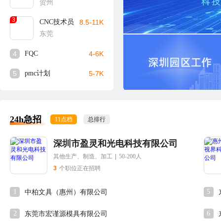
贺州
3
CNC技术员
8.5-11K
东莞
4
FQC
4-6K
5
pmc计划
5-7K
24h急招
11点档
总排行
深圳市盈灵和光电科技有限公司
其他生产、制造、加工
|
50-200人
3
个职位正在招聘
1
5
中柏文具（惠州）有限公司
2
6
东莞市宏谨源模具有限公司