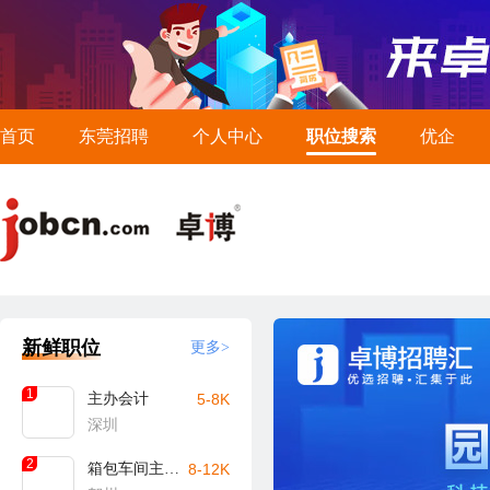
首页
东莞招聘
个人中心
职位搜索
优企
新鲜职位
更多>
1
主办会计
5-8K
深圳
2
箱包车间主任/主管（贺州）
8-12K