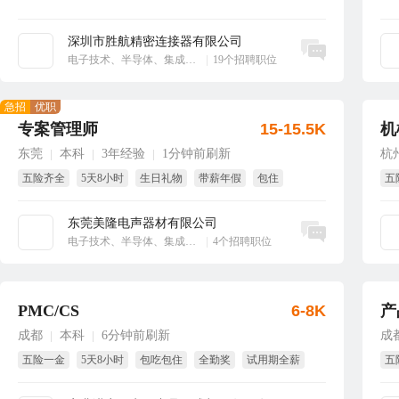
深圳市胜航精密连接器有限公司
立即沟通
电子技术、半导体、集成电路
|
19个招聘职位
急招
优职
专案管理师
15-15.5K
机
东莞
本科
3年经验
1分钟前刷新
杭
|
|
|
五险齐全
5天8小时
生日礼物
带薪年假
包住
五
节
东莞美隆电声器材有限公司
立即沟通
电子技术、半导体、集成电路
|
4个招聘职位
PMC/CS
6-8K
产
成都
本科
6分钟前刷新
成
|
|
五险一金
5天8小时
包吃包住
全勤奖
试用期全薪
五
季度奖
试