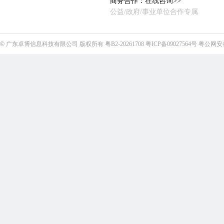
商务合作：
在线咨询>>
公益/政府/事业单位合作专属
©
广东卓博信息科技有限公司
版权所有
粤B2-20261708
粤ICP备09027564号
粤公网安备4