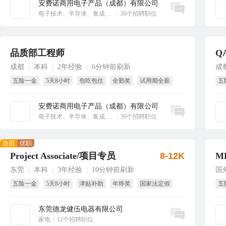
安费诺商用电子产品（成都）有限公司
立即沟通
电子技术、半导体、集成电路
|
30个招聘职位
品质部工程师
Q
成都
本科
2年经验
6分钟前刷新
成
|
|
|
五险一金
5天8小时
包吃包住
全勤奖
试用期全薪
五
季度奖
全
安费诺商用电子产品（成都）有限公司
立即沟通
电子技术、半导体、集成电路
|
30个招聘职位
急招
优职
Project Associate/项目专员
8-12K
M
东莞
本科
3年经验
10分钟前刷新
国
|
|
|
五险一金
5天8小时
津贴补助
年终奖
国家法定假
五
带薪年假
国
东莞德龙健伍电器有限公司
立即沟通
家电
|
12个招聘职位