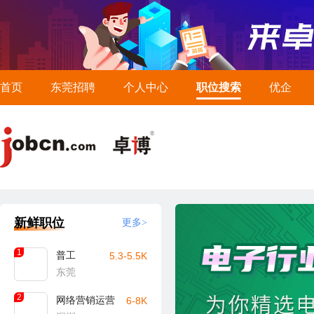
首页
东莞招聘
个人中心
职位搜索
优企
新鲜职位
更多>
1
普工
5.3-5.5K
东莞
2
网络营销运营
6-8K