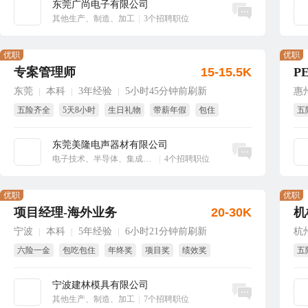
东莞广尚电子有限公司
立即沟通
其他生产、制造、加工
|
3个招聘职位
优职
优职
专案管理师
15-15.5K
P
东莞
本科
3年经验
5小时45分钟前刷新
惠
|
|
|
五险齐全
5天8小时
生日礼物
带薪年假
包住
五
免
东莞美隆电声器材有限公司
立即沟通
电子技术、半导体、集成电路
|
4个招聘职位
优职
优职
项目经理-海外业务
20-30K
机
宁波
本科
5年经验
6小时21分钟前刷新
杭
|
|
|
六险一金
包吃包住
年终奖
项目奖
绩效奖
五
节日福利
免
宁波建林模具有限公司
立即沟通
其他生产、制造、加工
|
7个招聘职位