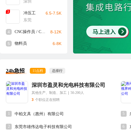
深圳
3
冲压工
6.5-7.5K
东莞
4
CNC操作员 / CNC师傅
8-12K
5
物料员
6-8K
24h急招
11点档
总排行
深圳市盈灵和光电科技有限公司
其他生产、制造、加工
|
50-200人
3
个职位正在招聘
1
5
中柏文具（惠州）有限公司
2
6
东莞市雄伟达电子科技有限公司