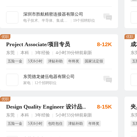
享
深圳市胜航精密连接器有限公司
立即沟通
电子技术、半导体、集成电路
|
19个招聘职位
优职
优职
Project Associate/项目专员
8-12K
成
东莞
本科
3年经验
4小时39分钟前刷新
东
|
|
|
五险一金
5天8小时
津贴补助
年终奖
国家法定假
五
带薪年假
免
东莞德龙健伍电器有限公司
立即沟通
家电
|
12个招聘职位
优职
8-15K
夹
Design Quality Engineer 设计品质工程师
东莞
本科
3年经验
5小时33分钟前刷新
东
|
|
|
五险一金
5天8小时
包吃包住
津贴补助
年终奖
五
节日福利
免