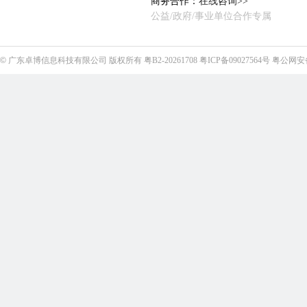
商务合作：
在线咨询>>
公益/政府/事业单位合作专属
©
广东卓博信息科技有限公司
版权所有
粤B2-20261708
粤ICP备09027564号
粤公网安备4