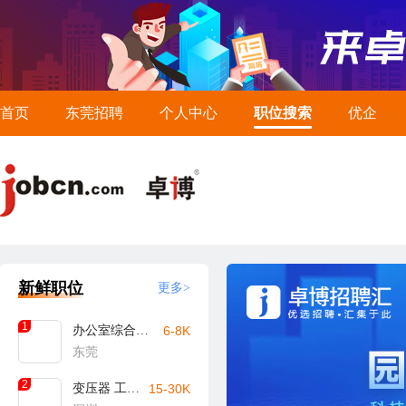
首页
东莞招聘
个人中心
职位搜索
优企
新鲜职位
更多>
1
办公室综合文员
6-8K
东莞
2
变压器 工艺工程师
15-30K