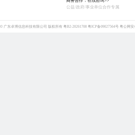
商务合作：
在线咨询>>
公益/政府/事业单位合作专属
©
广东卓博信息科技有限公司
版权所有
粤B2-20261708
粤ICP备09027564号
粤公网安备4