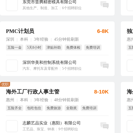
东莞市晋腾精密模具有限公司
立即沟通
其他生产、制造、加工
|
6个招聘职位
PMC计划员
6-8K
独
深圳
本科
3年经验
45分钟前刷新
惠
|
|
|
五险一金
5天8小时
津贴补助
免费体检
免费培训
五
全勤奖
包
深圳华美和控制系统有限公司
立即沟通
汽车、摩托车及零配件
|
5个招聘职位
优职
海外工厂行政人事主管
8-10K
海
惠州
本科
3年经验
48分钟前刷新
惠
|
|
|
五险齐全
包吃包住
免费旅游
全勤奖
免费培训
五
年终奖
免
志麟艺品实业（惠阳）有限公司
立即沟通
工艺品、珠宝、钟表
|
9个招聘职位