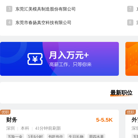
3
7
东莞汇美模具制造股份有限公司
4
8
东莞市春扬真空科技有限公司
最新职位
优职
优职
财务
5-5.5K
外
深圳
本科
41分钟前刷新
深
|
|
五险一金
5天8小时
包吃包住
生日礼物
周四水果
五