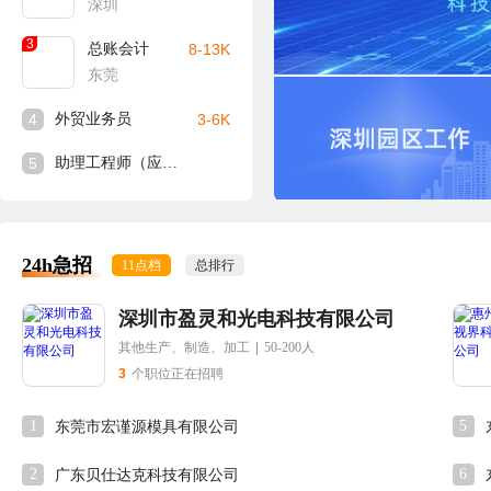
深圳
3
总账会计
8-13K
东莞
4
外贸业务员
3-6K
5
助理工程师（应届生可入）
24h急招
11点档
总排行
深圳市盈灵和光电科技有限公司
其他生产、制造、加工
|
50-200人
3
个职位正在招聘
1
5
东莞市宏谨源模具有限公司
2
6
广东贝仕达克科技有限公司