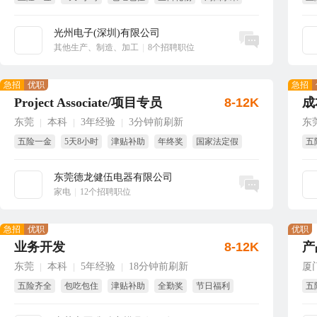
生日福利
享
光州电子(深圳)有限公司
立即沟通
其他生产、制造、加工
|
8个招聘职位
急招
优职
急招
Project Associate/项目专员
8-12K
成
东莞
本科
3年经验
3分钟前刷新
东
|
|
|
五险一金
5天8小时
津贴补助
年终奖
国家法定假
五
包吃
试
东莞德龙健伍电器有限公司
立即沟通
家电
|
12个招聘职位
急招
优职
优职
业务开发
8-12K
产
东莞
本科
5年经验
18分钟前刷新
厦
|
|
|
五险齐全
包吃包住
津贴补助
全勤奖
节日福利
五
年终奖
免