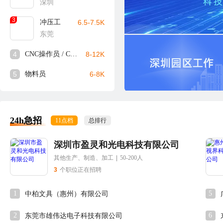
深圳
3
冲压工
6.5-7.5K
东莞
4
CNC操作员 / CNC师傅
8-12K
5
物料员
6-8K
24h急招
11点档
总排行
深圳市盈灵和光电科技有限公司
其他生产、制造、加工
|
50-200人
3
个职位正在招聘
1
5
中柏文具（惠州）有限公司
2
6
东莞市雄伟达电子科技有限公司