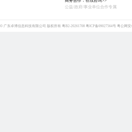
商务合作：
在线咨询>>
公益/政府/事业单位合作专属
©
广东卓博信息科技有限公司
版权所有
粤B2-20261708
粤ICP备09027564号
粤公网安备4