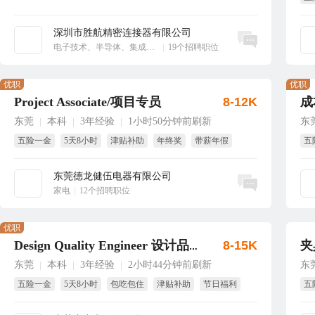
享
深圳市胜航精密连接器有限公司
立即沟通
电子技术、半导体、集成电路
|
19个招聘职位
优职
优职
Project Associate/项目专员
8-12K
成
东莞
本科
3年经验
1小时50分钟前刷新
东
|
|
|
五险一金
5天8小时
津贴补助
年终奖
带薪年假
五
包吃
免
东莞德龙健伍电器有限公司
立即沟通
家电
|
12个招聘职位
优职
8-15K
夹
Design Quality Engineer 设计品质工程师
东莞
本科
3年经验
2小时44分钟前刷新
东
|
|
|
五险一金
5天8小时
包吃包住
津贴补助
节日福利
五
年终奖
年