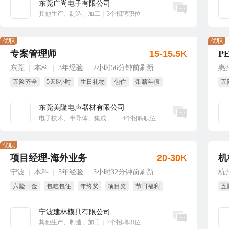
东莞广尚电子有限公司
立即沟通
其他生产、制造、加工
|
3个招聘职位
优职
优职
专案管理师
15-15.5K
P
东莞
本科
3年经验
2小时56分钟前刷新
惠
|
|
|
五险齐全
5天8小时
生日礼物
包住
带薪年假
五
免
东莞美隆电声器材有限公司
立即沟通
电子技术、半导体、集成电路
|
4个招聘职位
优职
项目经理-海外业务
20-30K
机
宁波
本科
5年经验
3小时32分钟前刷新
杭
|
|
|
六险一金
包吃包住
年终奖
项目奖
节日福利
五
绩效奖
节
宁波建林模具有限公司
立即沟通
其他生产、制造、加工
|
7个招聘职位