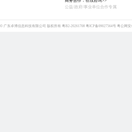
商务合作：
在线咨询>>
公益/政府/事业单位合作专属
©
广东卓博信息科技有限公司
版权所有
粤B2-20261708
粤ICP备09027564号
粤公网安备4