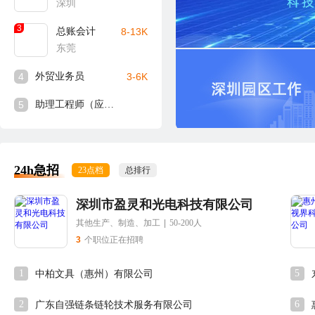
深圳
3
总账会计
8-13K
东莞
4
外贸业务员
3-6K
5
助理工程师（应届生可入）
24h急招
23点档
总排行
深圳市盈灵和光电科技有限公司
其他生产、制造、加工
|
50-200人
3
个职位正在招聘
1
5
中柏文具（惠州）有限公司
2
6
广东自强链条链轮技术服务有限公司