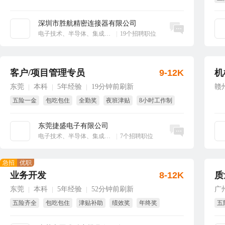
享
深圳市胜航精密连接器有限公司
立即沟通
电子技术、半导体、集成电路
|
19个招聘职位
客户/项目管理专员
9-12K
机
东莞
本科
5年经验
19分钟前刷新
赣
|
|
|
五险一金
包吃包住
全勤奖
夜班津贴
8小时工作制
国家法定假
东莞捷盛电子有限公司
立即沟通
电子技术、半导体、集成电路
|
7个招聘职位
急招
优职
业务开发
8-12K
质
东莞
本科
5年经验
52分钟前刷新
广
|
|
|
五险齐全
包吃包住
津贴补助
绩效奖
年终奖
五
免费培训
试