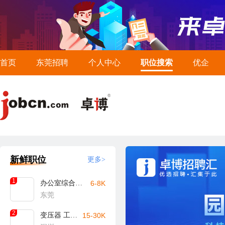
首页
东莞招聘
个人中心
职位搜索
优企
新鲜职位
更多>
1
办公室综合文员
6-8K
东莞
2
变压器 工艺工程师
15-30K