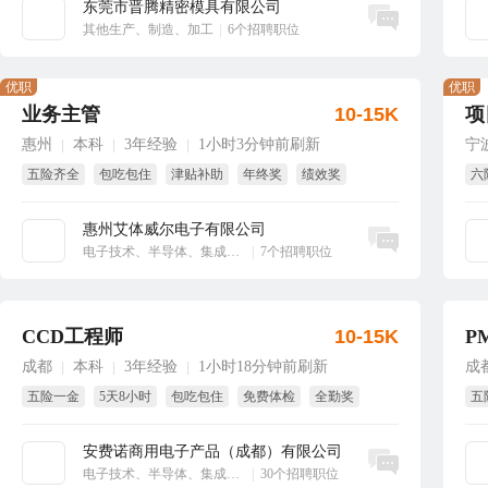
东莞市晋腾精密模具有限公司
立即沟通
其他生产、制造、加工
|
6个招聘职位
优职
优职
业务主管
10-15K
项
惠州
本科
3年经验
1小时3分钟前刷新
宁
|
|
|
五险齐全
包吃包住
津贴补助
年终奖
绩效奖
六
全勤奖
年
惠州艾体威尔电子有限公司
立即沟通
电子技术、半导体、集成电路
|
7个招聘职位
CCD工程师
10-15K
P
成都
本科
3年经验
1小时18分钟前刷新
成
|
|
|
五险一金
5天8小时
包吃包住
免费体检
全勤奖
五
试用期全薪
免
安费诺商用电子产品（成都）有限公司
立即沟通
电子技术、半导体、集成电路
|
30个招聘职位