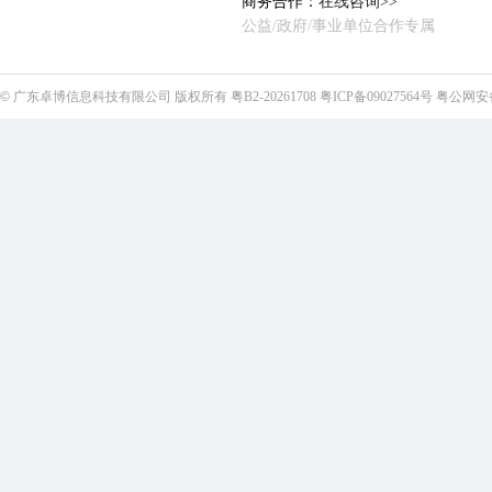
商务合作：
在线咨询>>
公益/政府/事业单位合作专属
©
广东卓博信息科技有限公司
版权所有
粤B2-20261708
粤ICP备09027564号
粤公网安备4