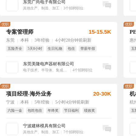
东莞广尚电子有限公司
立即沟通
其他生产、制造、加工
|
3个招聘职位
优职
优职
专案管理师
15-15.5K
P
东莞
本科
3年经验
4小时28分钟前刷新
惠
|
|
|
五险齐全
5天8小时
生日礼物
包住
带薪年假
五
绩
东莞美隆电声器材有限公司
立即沟通
电子技术、半导体、集成电路
|
4个招聘职位
优职
优职
项目经理-海外业务
20-30K
机
宁波
本科
5年经验
5小时4分钟前刷新
杭
|
|
|
六险一金
包吃包住
年终奖
节日福利
绩效奖
五
项目奖
免
宁波建林模具有限公司
立即沟通
其他生产、制造、加工
|
7个招聘职位