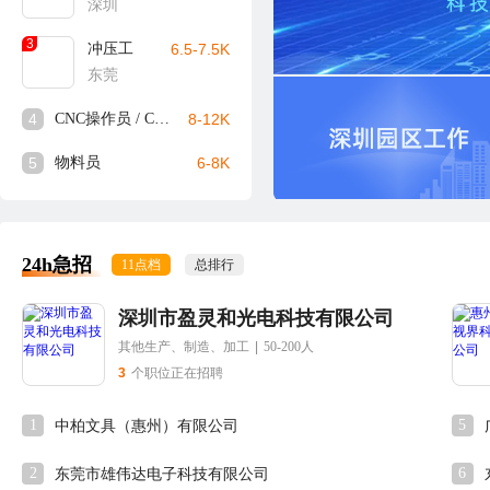
深圳
3
冲压工
6.5-7.5K
东莞
4
CNC操作员 / CNC师傅
8-12K
5
物料员
6-8K
24h急招
11点档
总排行
深圳市盈灵和光电科技有限公司
其他生产、制造、加工
|
50-200人
3
个职位正在招聘
1
5
中柏文具（惠州）有限公司
2
6
东莞市雄伟达电子科技有限公司