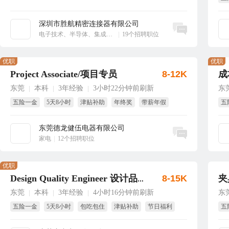
享
深圳市胜航精密连接器有限公司
立即沟通
电子技术、半导体、集成电路
|
19个招聘职位
优职
优职
Project Associate/项目专员
8-12K
成
东莞
本科
3年经验
3小时22分钟前刷新
东
|
|
|
五险一金
5天8小时
津贴补助
年终奖
带薪年假
五
包吃
年
东莞德龙健伍电器有限公司
立即沟通
家电
|
12个招聘职位
优职
8-15K
夹
Design Quality Engineer 设计品质工程师
东莞
本科
3年经验
4小时16分钟前刷新
东
|
|
|
五险一金
5天8小时
包吃包住
津贴补助
节日福利
五
生日福利
绩