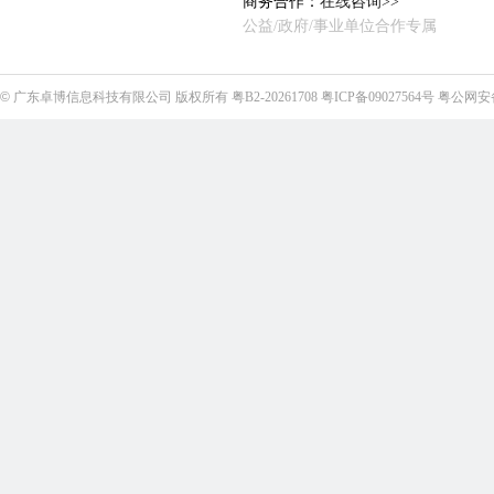
商务合作：
在线咨询>>
公益/政府/事业单位合作专属
©
广东卓博信息科技有限公司
版权所有
粤B2-20261708
粤ICP备09027564号
粤公网安备4