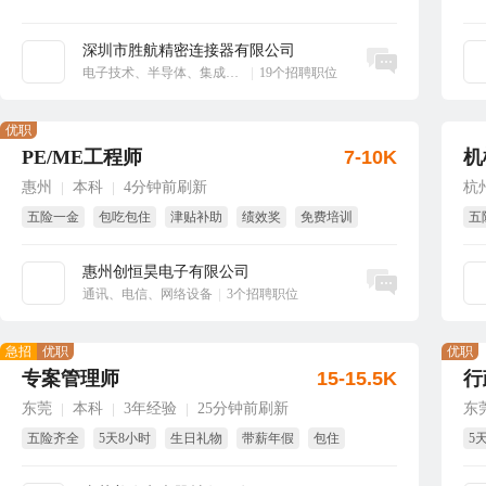
深圳市胜航精密连接器有限公司
立即沟通
电子技术、半导体、集成电路
|
19个招聘职位
优职
PE/ME工程师
7-10K
机
惠州
本科
4分钟前刷新
杭
|
|
五险一金
包吃包住
津贴补助
绩效奖
免费培训
五
节日福利
免
惠州创恒昊电子有限公司
立即沟通
通讯、电信、网络设备
|
3个招聘职位
急招
优职
优职
专案管理师
15-15.5K
行
东莞
本科
3年经验
25分钟前刷新
东
|
|
|
五险齐全
5天8小时
生日礼物
带薪年假
包住
5
国