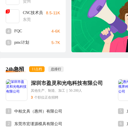
贺州
3
CNC技术员
8.5-11K
东莞
4
FQC
4-6K
5
pmc计划
5-7K
24h急招
11点档
总排行
深圳市盈灵和光电科技有限公司
其他生产、制造、加工
|
50-200人
3
个职位正在招聘
1
5
中柏文具（惠州）有限公司
2
6
东莞市宏谨源模具有限公司