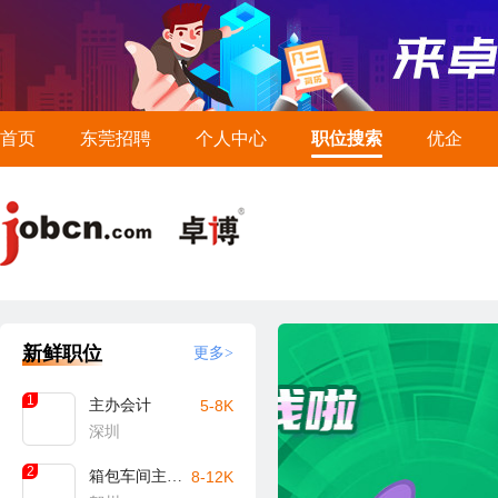
首页
东莞招聘
个人中心
职位搜索
优企
新鲜职位
更多>
1
主办会计
5-8K
深圳
2
箱包车间主任/主管（贺州）
8-12K