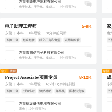
东莞美隆电声器材有限公司
立即沟通
电子技术、半导体、集成电路
|
4个招聘职位
电子助理工程师
5-9K
家
东莞
本科
1年经验
38分钟前刷新
惠
|
|
|
五险一金
包吃包住
独立厂房和食堂
试用期全薪
五
免费体检
免费培训
东莞市川信电子科技有限公司
立即沟通
电子技术、半导体、集成电路
|
8个招聘职位
急招
优职
急招
Project Associate/项目专员
8-12K
成
东莞
本科
3年经验
1小时13分钟前刷新
东
|
|
|
五险一金
5天8小时
津贴补助
年终奖
国家法定假
五
带薪年假
试
东莞德龙健伍电器有限公司
立即沟通
家电
|
12个招聘职位