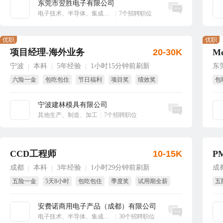
东莞市翌胜电子有限公司
立即沟通
电子技术、半导体、集成电路
|
7个招聘职位
优职
优职
项目经理-海外业务
20-30K
宁波
本科
5年经验
1小时15分钟前刷新
东
|
|
|
六险一金
包吃包住
节日福利
项目奖
绩效奖
包
年终奖
带
宁波建林模具有限公司
立即沟通
其他生产、制造、加工
|
7个招聘职位
CCD工程师
10-15K
P
成都
本科
3年经验
1小时29分钟前刷新
成
|
|
|
五险一金
5天8小时
包吃包住
季度奖
试用期全薪
五
全勤奖
全
安费诺商用电子产品（成都）有限公司
立即沟通
电子技术、半导体、集成电路
|
30个招聘职位