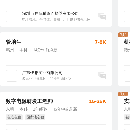
深圳市胜航精密连接器有限公司
立即沟通
电子技术、半导体、集成电路
|
19个招聘职位
优职
管培生
7-8K
机
惠州
本科
14分钟前刷新
赣
|
|
广东佳雅实业有限公司
立即沟通
多元化业务集团
|
11个招聘职位
优职
数字电源研发工程师
15-25K
实
东莞
本科
2年经验
46分钟前刷新
东
|
|
|
包吃包住
国家法定假
包