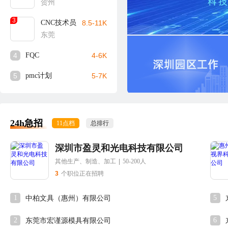
贺州
3
CNC技术员
8.5-11K
东莞
4
FQC
4-6K
5
pmc计划
5-7K
24h急招
11点档
总排行
深圳市盈灵和光电科技有限公司
其他生产、制造、加工
|
50-200人
3
个职位正在招聘
1
5
中柏文具（惠州）有限公司
2
6
东莞市宏谨源模具有限公司