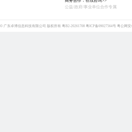
商务合作：
在线咨询>>
公益/政府/事业单位合作专属
©
广东卓博信息科技有限公司
版权所有
粤B2-20261708
粤ICP备09027564号
粤公网安备4