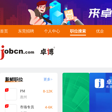
首页
东莞招聘
个人中心
职位搜索
优企
新鲜职位
更多>
1
PM
8-12K
惠州
2
市场专员
4-6K