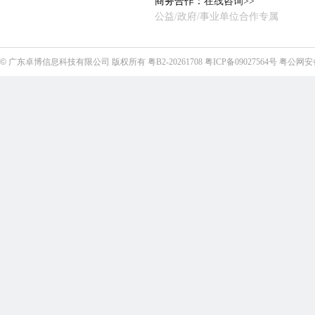
商务合作：
在线咨询>>
公益/政府/事业单位合作专属
©
广东卓博信息科技有限公司
版权所有
粤B2-20261708
粤ICP备09027564号
粤公网安备4