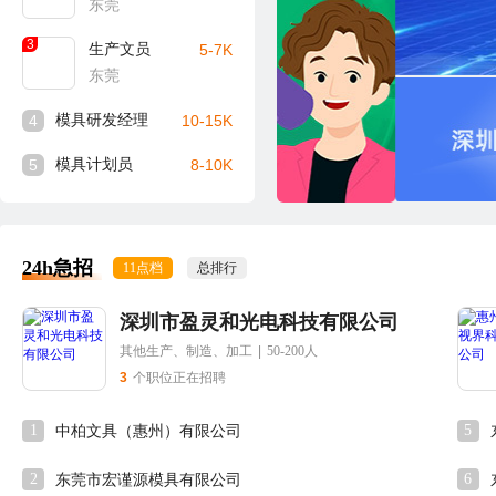
东莞
3
生产文员
5-7K
东莞
4
模具研发经理
10-15K
5
模具计划员
8-10K
24h急招
11点档
总排行
深圳市盈灵和光电科技有限公司
其他生产、制造、加工
|
50-200人
3
个职位正在招聘
1
5
中柏文具（惠州）有限公司
2
6
东莞市宏谨源模具有限公司