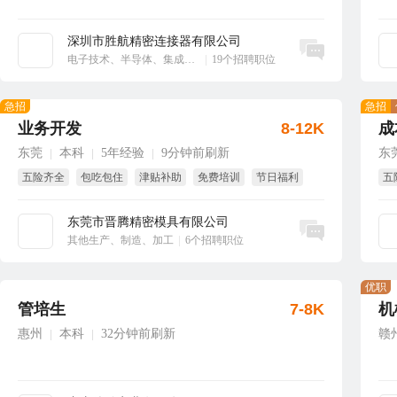
深圳市胜航精密连接器有限公司
立即沟通
电子技术、半导体、集成电路
|
19个招聘职位
急招
急招
业务开发
8-12K
成
东莞
本科
5年经验
9分钟前刷新
东
|
|
|
五险齐全
包吃包住
津贴补助
免费培训
节日福利
五
绩效奖
试
东莞市晋腾精密模具有限公司
立即沟通
其他生产、制造、加工
|
6个招聘职位
优职
管培生
7-8K
机
惠州
本科
32分钟前刷新
赣
|
|