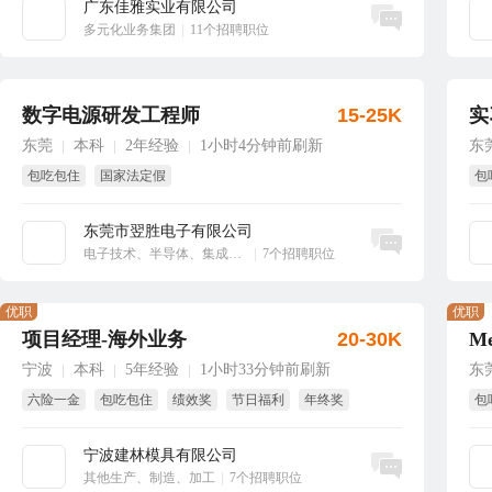
广东佳雅实业有限公司
立即沟通
多元化业务集团
|
11个招聘职位
数字电源研发工程师
15-25K
实
东莞
本科
2年经验
1小时4分钟前刷新
东
|
|
|
包吃包住
国家法定假
包
东莞市翌胜电子有限公司
立即沟通
电子技术、半导体、集成电路
|
7个招聘职位
优职
优职
项目经理-海外业务
20-30K
宁波
本科
5年经验
1小时33分钟前刷新
东
|
|
|
六险一金
包吃包住
绩效奖
节日福利
年终奖
包
项目奖
国
宁波建林模具有限公司
立即沟通
其他生产、制造、加工
|
7个招聘职位