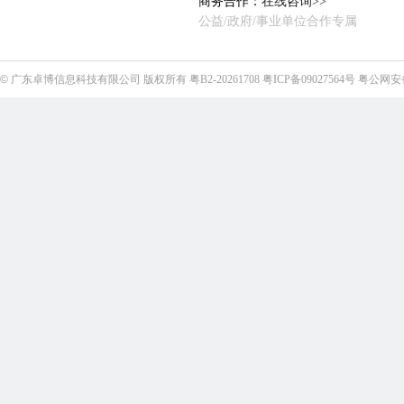
商务合作：
在线咨询>>
公益/政府/事业单位合作专属
©
广东卓博信息科技有限公司
版权所有
粤B2-20261708
粤ICP备09027564号
粤公网安备4