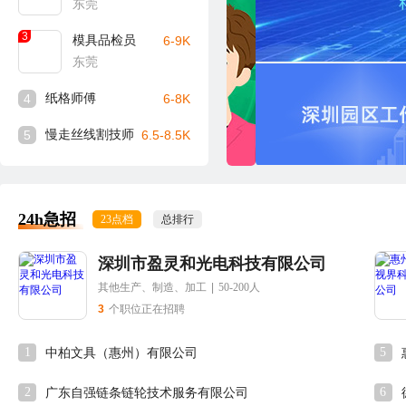
东莞
3
模具品检员
6-9K
东莞
4
纸格师傅
6-8K
5
慢走丝线割技师
6.5-8.5K
24h急招
23点档
总排行
深圳市盈灵和光电科技有限公司
其他生产、制造、加工
|
50-200人
3
个职位正在招聘
1
5
中柏文具（惠州）有限公司
2
6
广东自强链条链轮技术服务有限公司