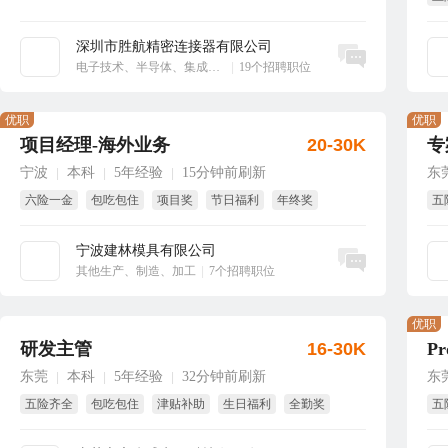
享
深圳市胜航精密连接器有限公司
立即沟通
电子技术、半导体、集成电路
|
19个招聘职位
优职
优职
项目经理-海外业务
20-30K
专
宁波
本科
5年经验
15分钟前刷新
东
|
|
|
六险一金
包吃包住
项目奖
节日福利
年终奖
五
绩效奖
宁波建林模具有限公司
立即沟通
其他生产、制造、加工
|
7个招聘职位
优职
研发主管
16-30K
Pr
东莞
本科
5年经验
32分钟前刷新
东
|
|
|
五险齐全
包吃包住
津贴补助
生日福利
全勤奖
五
免费旅游
包