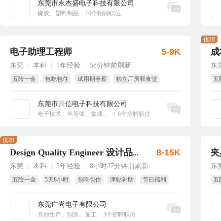
东莞市永杰盛电子科技有限公司
立即沟通
橡胶、塑料制品
|
10个招聘职位
优职
电子助理工程师
5-9K
成
东莞
本科
1年经验
58分钟前刷新
东
|
|
|
五险一金
包吃包住
试用期全薪
独立厂房和食堂
五
免费培训
每周至少休息一天
年
东莞市川信电子科技有限公司
立即沟通
电子技术、半导体、集成电路
|
8个招聘职位
优职
8-15K
夹
Design Quality Engineer 设计品质工程师
东莞
本科
3年经验
8小时27分钟前刷新
东
|
|
|
五险一金
5天8小时
包吃包住
津贴补助
节日福利
五
生日福利
免
东莞广尚电子有限公司
立即沟通
其他生产、制造、加工
|
3个招聘职位