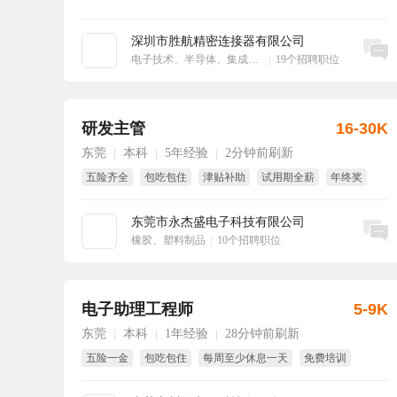
深圳市胜航精密连接器有限公司
立即沟通
电子技术、半导体、集成电路
|
19个招聘职位
研发主管
16-30K
东莞
本科
5年经验
2分钟前刷新
|
|
|
五险齐全
包吃包住
津贴补助
试用期全薪
年终奖
节日福利
东莞市永杰盛电子科技有限公司
立即沟通
橡胶、塑料制品
|
10个招聘职位
电子助理工程师
5-9K
东莞
本科
1年经验
28分钟前刷新
|
|
|
五险一金
包吃包住
每周至少休息一天
免费培训
免费体检
试用期全薪