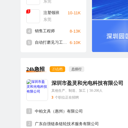
东莞
3
注塑领班
10-11K
东莞
4
销售工程师
8-13K
5
自动打磨见习工程师
6-10K
24h急招
23点档
总排行
深圳市盈灵和光电科技有限公司
其他生产、制造、加工
|
50-200人
3
个职位正在招聘
1
中柏文具（惠州）有限公司
2
广东自强链条链轮技术服务有限公司