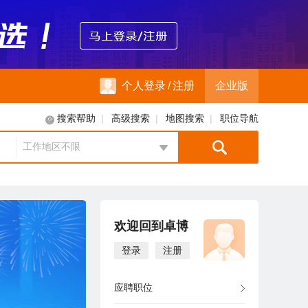
个人登录
/
注册
企业版
|
|
|
搜索帮助
高级搜索
地图搜索
职位导航
工作地区不限
地区选择
欢迎回到卓博
登录
注册
应聘职位