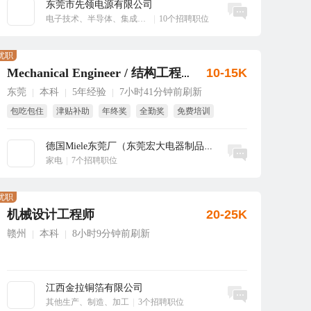
东莞市先领电源有限公司
立即沟通
电子技术、半导体、集成电路
|
10个招聘职位
优职
10-15K
Mechanical Engineer / 结构工程师
东莞
本科
5年经验
7小时41分钟前刷新
|
|
|
包吃包住
津贴补助
年终奖
全勤奖
免费培训
国家法定假
德国Miele东莞厂（东莞宏大电器制品有...
立即沟通
家电
|
7个招聘职位
优职
机械设计工程师
20-25K
赣州
本科
8小时9分钟前刷新
|
|
江西金拉铜箔有限公司
立即沟通
其他生产、制造、加工
|
3个招聘职位