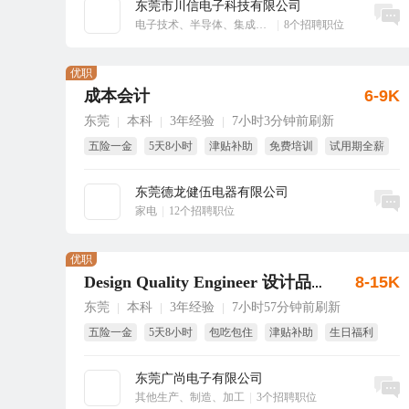
东莞市川信电子科技有限公司
立即沟通
电子技术、半导体、集成电路
|
8个招聘职位
优职
成本会计
6-9K
东莞
本科
3年经验
7小时3分钟前刷新
|
|
|
五险一金
5天8小时
津贴补助
免费培训
试用期全薪
年终奖
东莞德龙健伍电器有限公司
立即沟通
家电
|
12个招聘职位
优职
8-15K
Design Quality Engineer 设计品质工程师
东莞
本科
3年经验
7小时57分钟前刷新
|
|
|
五险一金
5天8小时
包吃包住
津贴补助
生日福利
节日福利
东莞广尚电子有限公司
立即沟通
其他生产、制造、加工
|
3个招聘职位