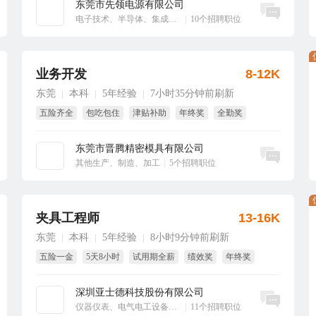
东莞市先领电源有限公司
立即沟通
电子技术、半导体、集成电路
|
10个招聘职位
业务开发
8-12K
东莞
本科
5年经验
7小时35分钟前刷新
|
|
|
五险齐全
包吃包住
津贴补助
年终奖
全勤奖
绩效奖
东莞市晋腾精密模具有限公司
立即沟通
其他生产、制造、加工
|
5个招聘职位
夹具工程师
13-16K
东莞
本科
5年经验
8小时9分钟前刷新
|
|
|
五险一金
5天8小时
试用期全薪
绩效奖
年终奖
解决户口
深圳亚士德科技股份有限公司
立即沟通
仪器仪表、电气电工设备、工业自动化
|
11个招聘职位