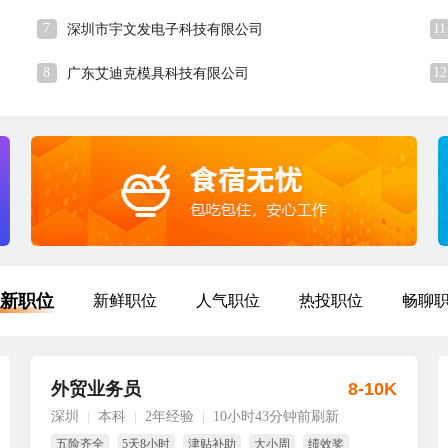
7
11
深圳市宇文发电子科技有限公司
8
12
广东艾迪克模具科技有限公司
新职位
新鲜职位
人气职位
热投职位
畅聊
外贸业务员
8-10K
深圳
本科
2年经验
10小时43分钟前刷新
|
|
|
五险齐全
5天8小时
津贴补助
大小周
绩效奖