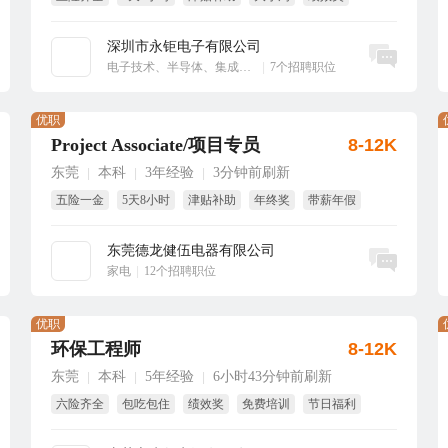
享受国家法定节假日
深圳市永钜电子有限公司
立即沟通
电子技术、半导体、集成电路
|
7个招聘职位
优职
Project Associate/项目专员
8-12K
东莞
本科
3年经验
3分钟前刷新
|
|
|
五险一金
5天8小时
津贴补助
年终奖
带薪年假
包吃
东莞德龙健伍电器有限公司
立即沟通
家电
|
12个招聘职位
优职
环保工程师
8-12K
东莞
本科
5年经验
6小时43分钟前刷新
|
|
|
六险齐全
包吃包住
绩效奖
免费培训
节日福利
年终奖