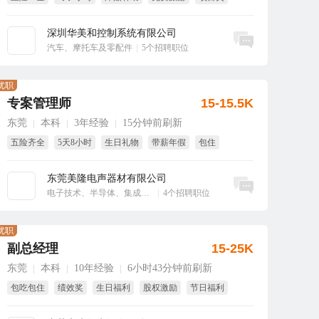
免费培训
深圳华美和控制系统有限公司
立即沟通
汽车、摩托车及零配件
|
5个招聘职位
优职
专案管理师
15-15.5K
东莞
本科
3年经验
15分钟前刷新
|
|
|
五险齐全
5天8小时
生日礼物
带薪年假
包住
东莞美隆电声器材有限公司
立即沟通
电子技术、半导体、集成电路
|
4个招聘职位
优职
副总经理
15-25K
东莞
本科
10年经验
6小时43分钟前刷新
|
|
|
包吃包住
绩效奖
生日福利
股权激励
节日福利
年终奖