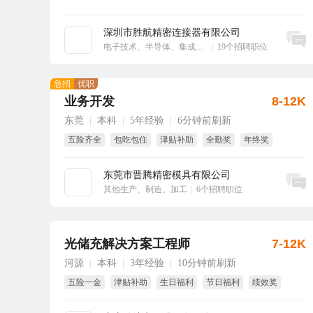
深圳市胜航精密连接器有限公司
立即沟通
电子技术、半导体、集成电路
|
19个招聘职位
急招
优职
业务开发
8-12K
东莞
本科
5年经验
6分钟前刷新
|
|
|
五险齐全
包吃包住
津贴补助
全勤奖
年终奖
免费培训
东莞市晋腾精密模具有限公司
立即沟通
其他生产、制造、加工
|
6个招聘职位
光储充解决方案工程师
7-12K
河源
本科
3年经验
10分钟前刷新
|
|
|
五险一金
津贴补助
生日福利
节日福利
绩效奖
年终奖