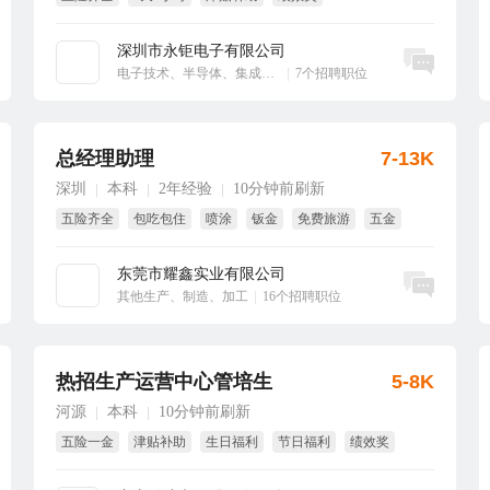
享受国家法定节假日
大小周
深圳市永钜电子有限公司
立即沟通
电子技术、半导体、集成电路
|
7个招聘职位
总经理助理
7-13K
深圳
本科
2年经验
10分钟前刷新
|
|
|
五险齐全
包吃包住
喷涂
钣金
免费旅游
五金
东莞市耀鑫实业有限公司
立即沟通
其他生产、制造、加工
|
16个招聘职位
热招生产运营中心管培生
5-8K
河源
本科
10分钟前刷新
|
|
五险一金
津贴补助
生日福利
节日福利
绩效奖
年终奖