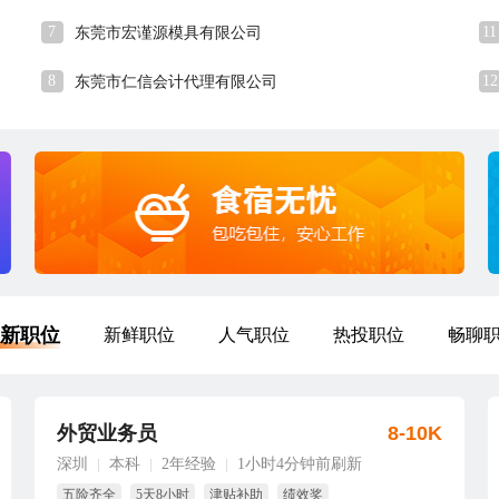
7
11
东莞市宏谨源模具有限公司
8
12
东莞市仁信会计代理有限公司
新职位
新鲜职位
人气职位
热投职位
畅聊
外贸业务员
8-10K
深圳
本科
2年经验
1小时4分钟前刷新
|
|
|
五险齐全
5天8小时
津贴补助
绩效奖