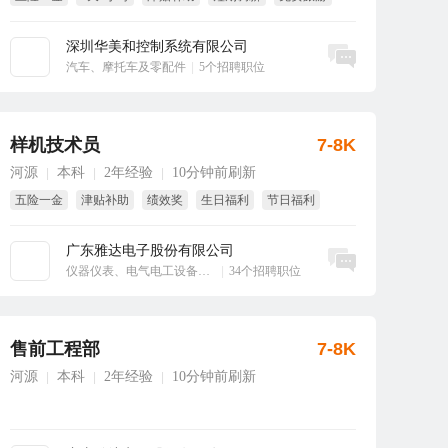
项目奖
深圳华美和控制系统有限公司
立即沟通
汽车、摩托车及零配件
|
5个招聘职位
样机技术员
7-8K
河源
本科
2年经验
10分钟前刷新
|
|
|
五险一金
津贴补助
绩效奖
生日福利
节日福利
年终奖
广东雅达电子股份有限公司
立即沟通
仪器仪表、电气电工设备、工业自动化
|
34个招聘职位
售前工程部
7-8K
河源
本科
2年经验
10分钟前刷新
|
|
|