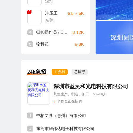
深圳
3
冲压工
6.5-7.5K
东莞
4
CNC操作员 / CNC师傅
8-12K
5
物料员
6-8K
24h急招
11点档
总排行
深圳市盈灵和光电科技有限公司
其他生产、制造、加工
|
50-200人
3
个职位正在招聘
1
中柏文具（惠州）有限公司
2
东莞市雄伟达电子科技有限公司