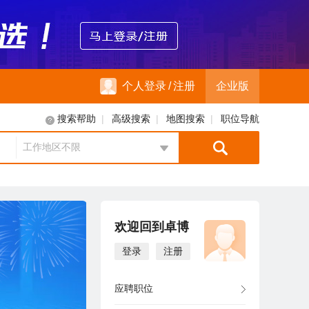
个人登录
/
注册
企业版
|
|
|
搜索帮助
高级搜索
地图搜索
职位导航
工作地区不限
地区选择
欢迎回到卓博
登录
注册
应聘职位