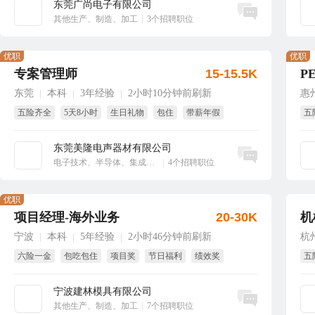
东莞广尚电子有限公司
立即沟通
其他生产、制造、加工
|
3个招聘职位
优职
优职
专案管理师
15-15.5K
P
东莞
本科
3年经验
2小时10分钟前刷新
惠
|
|
|
五险齐全
5天8小时
生日礼物
包住
带薪年假
五
绩
东莞美隆电声器材有限公司
立即沟通
电子技术、半导体、集成电路
|
4个招聘职位
优职
项目经理-海外业务
20-30K
机
宁波
本科
5年经验
2小时46分钟前刷新
杭
|
|
|
六险一金
包吃包住
项目奖
节日福利
绩效奖
五
年终奖
节
宁波建林模具有限公司
立即沟通
其他生产、制造、加工
|
7个招聘职位