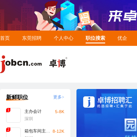
首页
东莞招聘
个人中心
职位搜索
优企
新鲜职位
更多>
1
主办会计
5-8K
深圳
2
箱包车间主任/主管（贺州）
8-12K