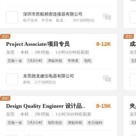
享
深圳市胜航精密连接器有限公司
立即沟通
电子技术、半导体、集成电路
|
19个招聘职位
优职
优职
Project Associate/项目专员
8-12K
成
东莞
本科
3年经验
1小时4分钟前刷新
东
|
|
|
五险一金
5天8小时
津贴补助
年终奖
包吃
五
带薪年假
免
东莞德龙健伍电器有限公司
立即沟通
家电
|
12个招聘职位
优职
8-15K
夹
Design Quality Engineer 设计品质工程师
东莞
本科
3年经验
1小时58分钟前刷新
东
|
|
|
五险一金
5天8小时
包吃包住
津贴补助
生日福利
五
节日福利
年