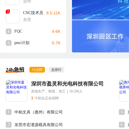
贺州
3
CNC技术员
8.5-11K
东莞
4
FQC
4-6K
5
pmc计划
5-7K
24h急招
11点档
总排行
深圳市盈灵和光电科技有限公司
其他生产、制造、加工
|
50-200人
3
个职位正在招聘
1
5
中柏文具（惠州）有限公司
2
6
东莞市宏谨源模具有限公司