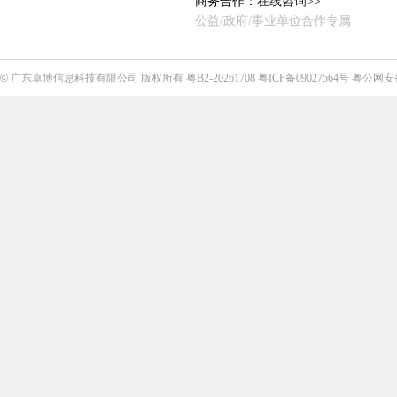
商务合作：
在线咨询>>
公益/政府/事业单位合作专属
©
广东卓博信息科技有限公司
版权所有
粤B2-20261708
粤ICP备09027564号
粤公网安备4