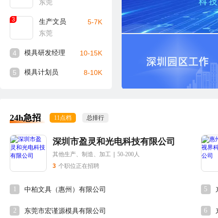
东莞
3
生产文员
5-7K
东莞
4
模具研发经理
10-15K
5
模具计划员
8-10K
24h急招
11点档
总排行
深圳市盈灵和光电科技有限公司
其他生产、制造、加工
|
50-200人
3
个职位正在招聘
1
5
中柏文具（惠州）有限公司
2
6
东莞市宏谨源模具有限公司