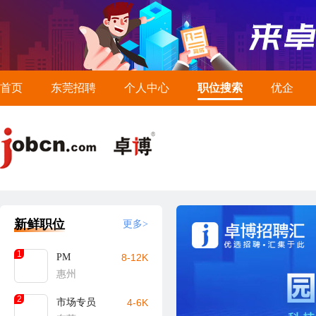
首页
东莞招聘
个人中心
职位搜索
优企
新鲜职位
更多>
1
PM
8-12K
惠州
2
市场专员
4-6K