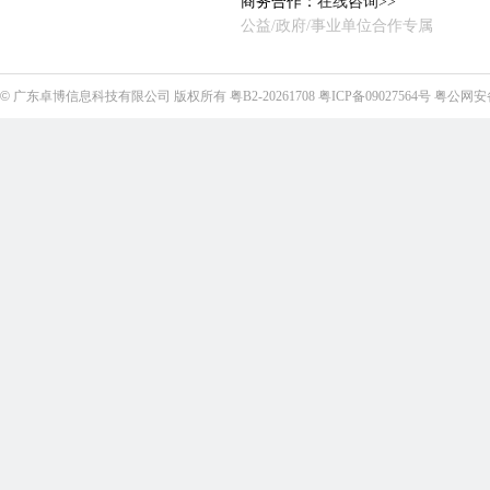
商务合作：
在线咨询>>
公益/政府/事业单位合作专属
©
广东卓博信息科技有限公司
版权所有
粤B2-20261708
粤ICP备09027564号
粤公网安备4