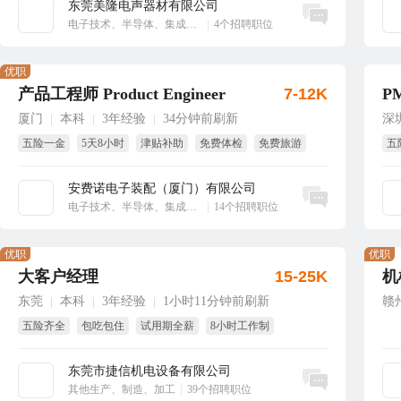
东莞美隆电声器材有限公司
立即沟通
电子技术、半导体、集成电路
|
4个招聘职位
优职
产品工程师 Product Engineer
7-12K
P
厦门
本科
3年经验
34分钟前刷新
深
|
|
|
五险一金
5天8小时
津贴补助
免费体检
免费旅游
五
免费工作餐
免
安费诺电子装配（厦门）有限公司
立即沟通
电子技术、半导体、集成电路
|
14个招聘职位
优职
优职
大客户经理
15-25K
机
东莞
本科
3年经验
1小时11分钟前刷新
赣
|
|
|
五险齐全
包吃包住
试用期全薪
8小时工作制
东莞市捷信机电设备有限公司
立即沟通
其他生产、制造、加工
|
39个招聘职位