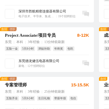
大
深圳市胜航精密连接器有限公司
立即沟通
电子技术、半导体、集成电路
|
19个招聘职位
急招
优职
急招
Project Associate/项目专员
8-12K
成
东莞
本科
3年经验
13分钟前刷新
东
|
|
|
五险一金
5天8小时
津贴补助
年终奖
包吃
五
带薪年假
试
东莞德龙健伍电器有限公司
立即沟通
家电
|
12个招聘职位
急招
优职
急招
专案管理师
15-15.5K
业
东莞
本科
3年经验
25分钟前刷新
东
|
|
|
五险齐全
5天8小时
生日礼物
带薪年假
包住
五
节