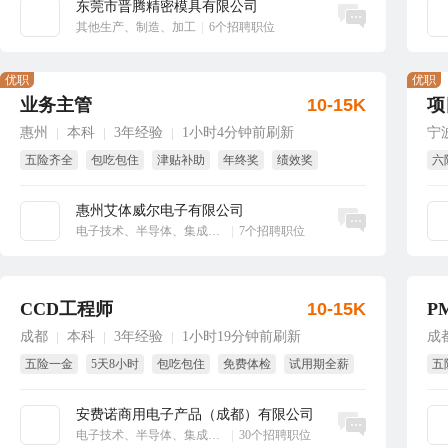
东莞市晋腾精密模具有限公司
立即沟通
其他生产、制造、加工
|
6个招聘职位
优职
优职
业务主管
10-15K
项
惠州
本科
3年经验
1小时4分钟前刷新
宁
|
|
|
五险齐全
包吃包住
津贴补助
年终奖
绩效奖
六
全勤奖
项
惠州艾体威尔电子有限公司
立即沟通
电子技术、半导体、集成电路
|
7个招聘职位
CCD工程师
10-15K
P
成都
本科
3年经验
1小时19分钟前刷新
成
|
|
|
五险一金
5天8小时
包吃包住
免费体检
试用期全薪
五
季度奖
免
安费诺商用电子产品（成都）有限公司
立即沟通
电子技术、半导体、集成电路
|
30个招聘职位