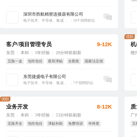
大
深圳市胜航精密连接器有限公司
立即沟通
电子技术、半导体、集成电路
|
19个招聘职位
优职
客户/项目管理专员
9-12K
机
东莞
本科
5年经验
20分钟前刷新
赣
|
|
|
五险一金
包吃包住
夜班津贴
全勤奖
国家法定假
带薪年假
东莞捷盛电子有限公司
立即沟通
电子技术、半导体、集成电路
|
7个招聘职位
优职
业务开发
8-12K
质
东莞
本科
5年经验
53分钟前刷新
广
|
|
|
五险齐全
包吃包住
津贴补助
免费培训
年终奖
五
绩效奖
年