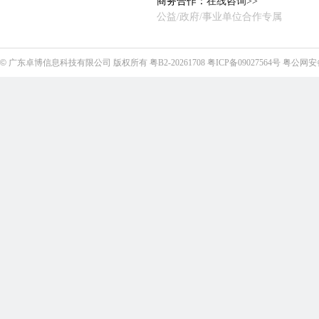
商务合作：
在线咨询>>
公益/政府/事业单位合作专属
©
广东卓博信息科技有限公司
版权所有
粤B2-20261708
粤ICP备09027564号
粤公网安备4