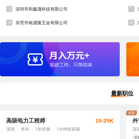
3
7
深圳市和鑫晟科技有限公司
4
8
东莞市铭晟隆五金有限公司
最新职位
优职
高级电力工程师
15-25K
外
深圳
本科
5年经验
1分钟前刷新
深
|
|
|
五