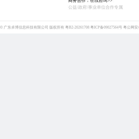
商务合作：
在线咨询>>
公益/政府/事业单位合作专属
©
广东卓博信息科技有限公司
版权所有
粤B2-20261708
粤ICP备09027564号
粤公网安备4