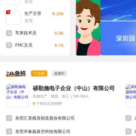
东莞
3
生产主管
8-15K
东莞
4
车床技术员
6-9K
5
PMC文员
6-7K
24h急招
11点档
总排行
硕勒施电子企业（中山）有限公司
其他生产、制造、加工
|
200-500人
4
个职位正在招聘
1
5
东莞汇美模具制造股份有限公司
2
6
东莞市春扬真空科技有限公司