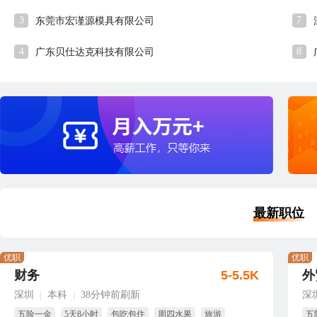
3
7
东莞市宏谨源模具有限公司
4
8
广东贝仕达克科技有限公司
最新职位
优职
优职
财务
5-5.5K
外
深圳
本科
38分钟前刷新
深
|
|
五险一金
5天8小时
包吃包住
周四水果
旅游
五