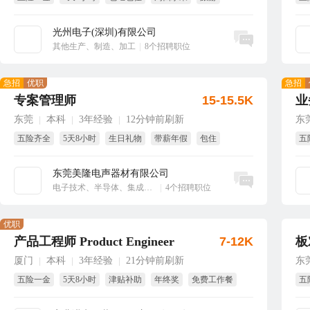
免费培训
享
光州电子(深圳)有限公司
立即沟通
其他生产、制造、加工
|
8个招聘职位
急招
优职
急招
专案管理师
15-15.5K
业
东莞
本科
3年经验
12分钟前刷新
东
|
|
|
五险齐全
5天8小时
生日礼物
带薪年假
包住
五
绩
东莞美隆电声器材有限公司
立即沟通
电子技术、半导体、集成电路
|
4个招聘职位
优职
产品工程师 Product Engineer
7-12K
板
厦门
本科
3年经验
21分钟前刷新
东
|
|
|
五险一金
5天8小时
津贴补助
年终奖
免费工作餐
五
免费旅游
绩