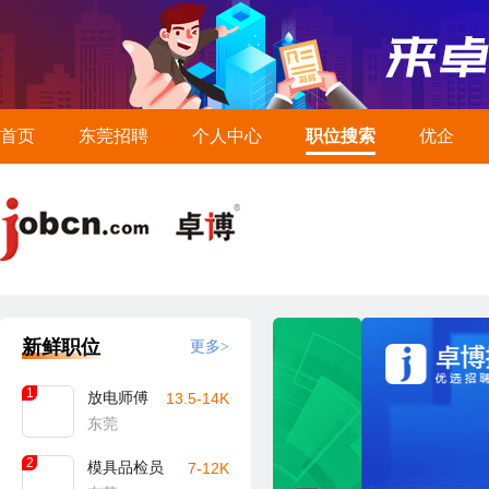
首页
东莞招聘
个人中心
职位搜索
优企
新鲜职位
更多>
1
放电师傅
13.5-14K
东莞
2
模具品检员
7-12K