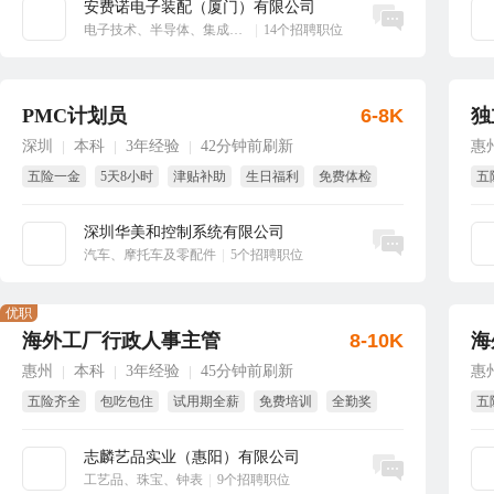
安费诺电子装配（厦门）有限公司
立即沟通
电子技术、半导体、集成电路
|
14个招聘职位
PMC计划员
6-8K
独
深圳
本科
3年经验
42分钟前刷新
惠
|
|
|
五险一金
5天8小时
津贴补助
生日福利
免费体检
五
免费培训
包
深圳华美和控制系统有限公司
立即沟通
汽车、摩托车及零配件
|
5个招聘职位
优职
海外工厂行政人事主管
8-10K
海
惠州
本科
3年经验
45分钟前刷新
惠
|
|
|
五险齐全
包吃包住
试用期全薪
免费培训
全勤奖
五
年终奖
年
志麟艺品实业（惠阳）有限公司
立即沟通
工艺品、珠宝、钟表
|
9个招聘职位