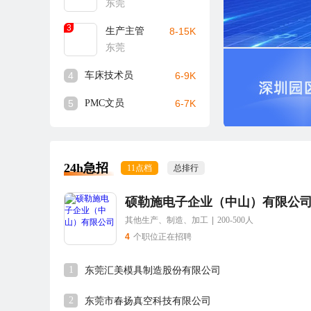
东莞
3
生产主管
8-15K
东莞
4
车床技术员
6-9K
5
PMC文员
6-7K
24h急招
11点档
总排行
硕勒施电子企业（中山）有限公
其他生产、制造、加工
|
200-500人
4
个职位正在招聘
1
东莞汇美模具制造股份有限公司
2
东莞市春扬真空科技有限公司