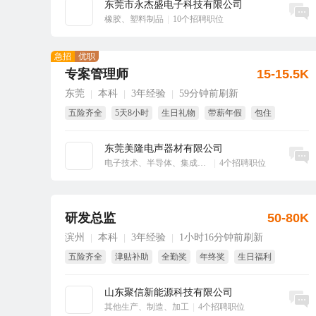
东莞市永杰盛电子科技有限公司
立即沟通
橡胶、塑料制品
|
10个招聘职位
急招
优职
专案管理师
15-15.5K
东莞
本科
3年经验
59分钟前刷新
|
|
|
五险齐全
5天8小时
生日礼物
带薪年假
包住
东莞美隆电声器材有限公司
立即沟通
电子技术、半导体、集成电路
|
4个招聘职位
研发总监
50-80K
滨州
本科
3年经验
1小时16分钟前刷新
|
|
|
五险齐全
津贴补助
全勤奖
年终奖
生日福利
效益奖金
山东聚信新能源科技有限公司
立即沟通
其他生产、制造、加工
|
4个招聘职位