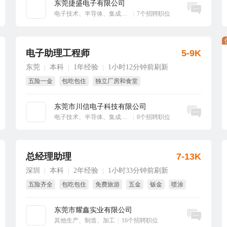
东莞捷盛电子有限公司
立即沟通
电子技术、半导体、集成电路
|
7个招聘职位
电子助理工程师
5-9K
东莞
本科
1年经验
1小时12分钟前刷新
|
|
|
五险一金
包吃包住
独立厂房和食堂
工作和生活全空调环境
试用期全薪
免费培训
东莞市川信电子科技有限公司
立即沟通
电子技术、半导体、集成电路
|
8个招聘职位
总经理助理
7-13K
深圳
本科
2年经验
1小时33分钟前刷新
|
|
|
五险齐全
包吃包住
免费旅游
五金
钣金
喷涂
东莞市耀鑫实业有限公司
立即沟通
其他生产、制造、加工
|
16个招聘职位