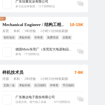
广东佳雅实业有限公司
立即沟通
多元化业务集团
|
11个招聘职位
优职
10-15K
Mechanical Engineer / 结构工程师
东莞
本科
5年经验
1小时13分钟前刷新
|
|
|
包吃包住
津贴补助
年终奖
免费培训
全勤奖
国家法定假
德国Miele东莞厂（东莞宏大电器制品有...
立即沟通
家电
|
7个招聘职位
样机技术员
7-8K
河源
本科
2年经验
1小时33分钟前刷新
|
|
|
五险一金
津贴补助
生日福利
年终奖
节日福利
绩效奖
广东雅达电子股份有限公司
立即沟通
仪器仪表、电气电工设备、工业自动化
|
34个招聘职位