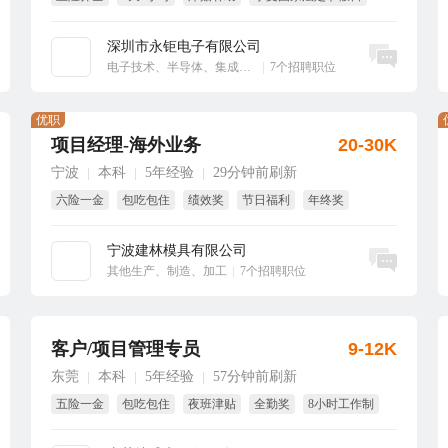
绩效奖
大小周
深圳市永钜电子有限公司
立即沟通
电子技术、半导体、集成电路
|
7个招聘职位
优职
项目经理-海外业务
20-30K
宁波
本科
5年经验
29分钟前刷新
|
|
|
六险一金
包吃包住
绩效奖
节日福利
年终奖
项目奖
宁波建林模具有限公司
立即沟通
其他生产、制造、加工
|
7个招聘职位
客户/项目管理专员
9-12K
东莞
本科
5年经验
57分钟前刷新
|
|
|
五险一金
包吃包住
夜班津贴
全勤奖
8小时工作制
国家法定假