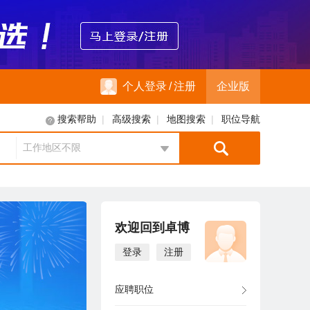
个人登录
/
注册
企业版
|
|
|
搜索帮助
高级搜索
地图搜索
职位导航
工作地区不限
地区选择
欢迎回到卓博
登录
注册
应聘职位