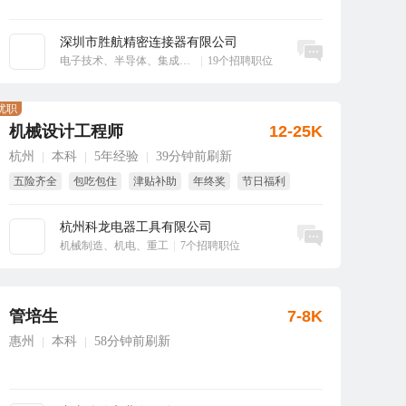
深圳市胜航精密连接器有限公司
立即沟通
电子技术、半导体、集成电路
|
19个招聘职位
优职
机械设计工程师
12-25K
杭州
本科
5年经验
39分钟前刷新
|
|
|
五险齐全
包吃包住
津贴补助
年终奖
节日福利
免费旅游
杭州科龙电器工具有限公司
立即沟通
机械制造、机电、重工
|
7个招聘职位
管培生
7-8K
惠州
本科
58分钟前刷新
|
|