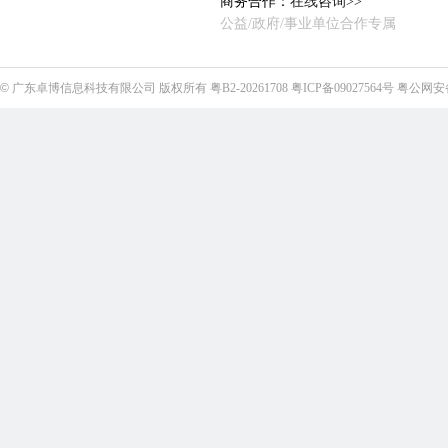
商务合作：
在线咨询>>
公益/政府/事业单位合作专属
©
广东卓博信息科技有限公司
版权所有
粤B2-20261708
粤ICP备09027564号
粤公网安备4