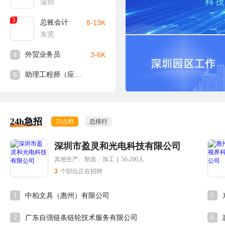
深圳
3
总账会计
8-13K
东莞
4
外贸业务员
3-6K
5
助理工程师（应届生可入）
24h急招
23点档
总排行
深圳市盈灵和光电科技有限公司
其他生产、制造、加工
|
50-200人
3
个职位正在招聘
1
5
中柏文具（惠州）有限公司
2
6
广东自强链条链轮技术服务有限公司