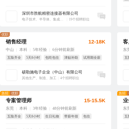
享
深圳市胜航精密连接器有限公司
立即沟通
电子技术、半导体、集成电路
|
19个招聘职位
优职
销售经理
12-18K
客
中山
本科
5年经验
6分钟前刷新
东
|
|
|
五险齐全
5天8小时
包吃包住
津贴补助
试用期全薪
五
免费培训
8
硕勒施电子企业（中山）有限公司
立即沟通
其他生产、制造、加工
|
4个招聘职位
急招
优职
急招
专案管理师
15-15.5K
业
东莞
本科
3年经验
48分钟前刷新
东
|
|
|
五险齐全
5天8小时
生日礼物
带薪年假
包住
五
免