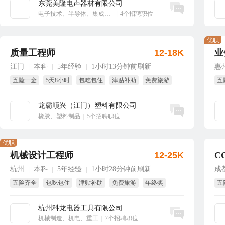
东莞美隆电声器材有限公司
立即沟通
电子技术、半导体、集成电路
|
4个招聘职位
优职
质量工程师
12-18K
业
江门
本科
5年经验
1小时13分钟前刷新
惠
|
|
|
五险一金
5天8小时
包吃包住
津贴补助
免费旅游
五
免费体检
全
龙霸顺兴（江门）塑料有限公司
立即沟通
橡胶、塑料制品
|
5个招聘职位
优职
机械设计工程师
12-25K
C
杭州
本科
5年经验
1小时28分钟前刷新
成
|
|
|
五险齐全
包吃包住
津贴补助
免费旅游
年终奖
五
节日福利
季
杭州科龙电器工具有限公司
立即沟通
机械制造、机电、重工
|
7个招聘职位