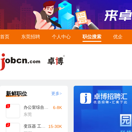
首页
东莞招聘
个人中心
职位搜索
优企
新鲜职位
更多>
1
办公室综合文员
6-8K
东莞
2
变压器 工艺工程师
15-30K