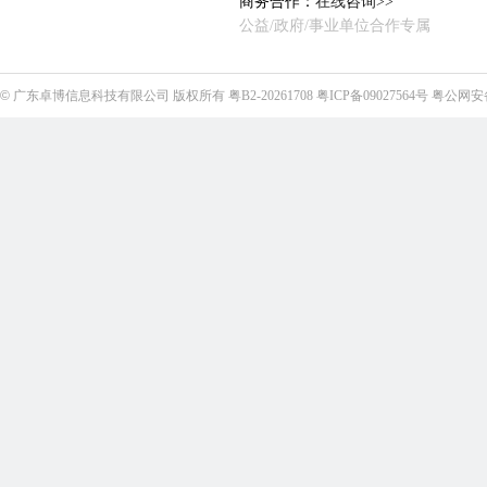
商务合作：
在线咨询>>
公益/政府/事业单位合作专属
©
广东卓博信息科技有限公司
版权所有
粤B2-20261708
粤ICP备09027564号
粤公网安备4