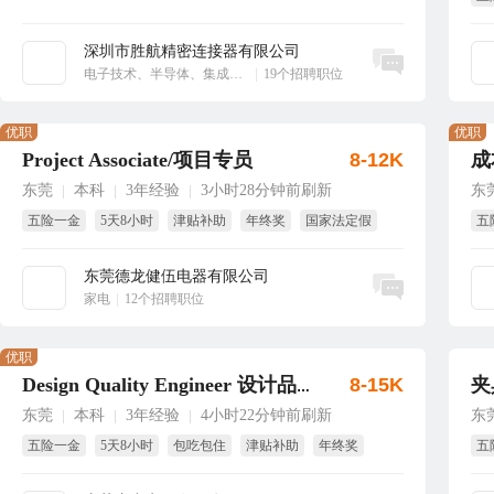
绩
深圳市胜航精密连接器有限公司
立即沟通
电子技术、半导体、集成电路
|
19个招聘职位
优职
优职
Project Associate/项目专员
8-12K
成
东莞
本科
3年经验
3小时28分钟前刷新
东
|
|
|
五险一金
5天8小时
津贴补助
年终奖
国家法定假
五
带薪年假
年
东莞德龙健伍电器有限公司
立即沟通
家电
|
12个招聘职位
优职
8-15K
夹
Design Quality Engineer 设计品质工程师
东莞
本科
3年经验
4小时22分钟前刷新
东
|
|
|
五险一金
5天8小时
包吃包住
津贴补助
年终奖
五
生日福利
年