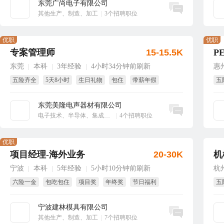
东莞广尚电子有限公司
立即沟通
其他生产、制造、加工
|
3个招聘职位
优职
优职
专案管理师
15-15.5K
P
东莞
本科
3年经验
4小时34分钟前刷新
惠
|
|
|
五险齐全
5天8小时
生日礼物
包住
带薪年假
五
绩
东莞美隆电声器材有限公司
立即沟通
电子技术、半导体、集成电路
|
4个招聘职位
优职
项目经理-海外业务
20-30K
机
宁波
本科
5年经验
5小时10分钟前刷新
杭
|
|
|
六险一金
包吃包住
项目奖
年终奖
节日福利
五
绩效奖
免
宁波建林模具有限公司
立即沟通
其他生产、制造、加工
|
7个招聘职位