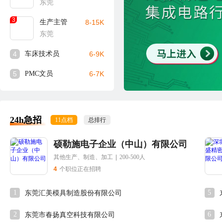
东莞
3
生产主管
8-15K
东莞
4
车床技术员
6-9K
5
PMC文员
6-7K
24h急招
11点档
总排行
硕勒施电子企业（中山）有限公司
其他生产、制造、加工
|
200-500人
4
个职位正在招聘
1
5
东莞汇美模具制造股份有限公司
2
6
东莞市春扬真空科技有限公司