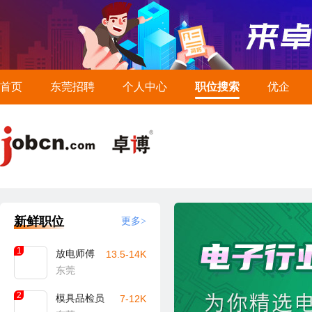
首页
东莞招聘
个人中心
职位搜索
优企
新鲜职位
更多>
1
放电师傅
13.5-14K
东莞
2
模具品检员
7-12K