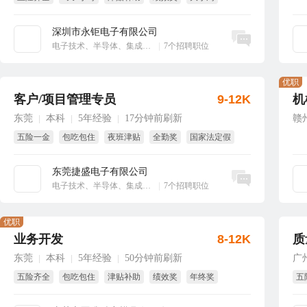
享受国家法定节假日
深圳市永钜电子有限公司
立即沟通
电子技术、半导体、集成电路
|
7个招聘职位
优职
客户/项目管理专员
9-12K
机
东莞
本科
5年经验
17分钟前刷新
赣
|
|
|
五险一金
包吃包住
夜班津贴
全勤奖
国家法定假
8小时工作制
东莞捷盛电子有限公司
立即沟通
电子技术、半导体、集成电路
|
7个招聘职位
优职
业务开发
8-12K
质
东莞
本科
5年经验
50分钟前刷新
广
|
|
|
五险齐全
包吃包住
津贴补助
绩效奖
年终奖
五
全勤奖
试