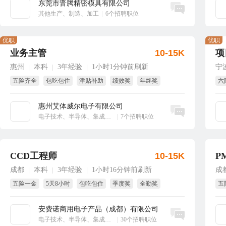
东莞市晋腾精密模具有限公司
立即沟通
其他生产、制造、加工
|
6个招聘职位
优职
优职
业务主管
10-15K
项
惠州
本科
3年经验
1小时1分钟前刷新
宁
|
|
|
五险齐全
包吃包住
津贴补助
绩效奖
年终奖
六
全勤奖
年
惠州艾体威尔电子有限公司
立即沟通
电子技术、半导体、集成电路
|
7个招聘职位
CCD工程师
10-15K
P
成都
本科
3年经验
1小时16分钟前刷新
成
|
|
|
五险一金
5天8小时
包吃包住
季度奖
全勤奖
五
免费体检
季
安费诺商用电子产品（成都）有限公司
立即沟通
电子技术、半导体、集成电路
|
30个招聘职位