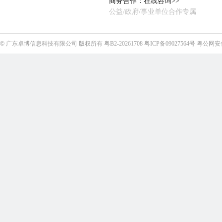
商务合作：
在线咨询>>
公益/政府/事业单位合作专属
©
广东卓博信息科技有限公司
版权所有
粤B2-20261708
粤ICP备09027564号
粤公网安备4