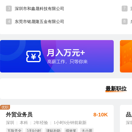
3
7
深圳市和鑫晟科技有限公司
4
8
东莞市铭晟隆五金有限公司
最新职位
优职
外贸业务员
8-10K
品
深圳
本科
2年经验
1小时6分钟前刷新
深
|
|
|
五险齐全
5天8小时
津贴补助
绩效奖
大小周