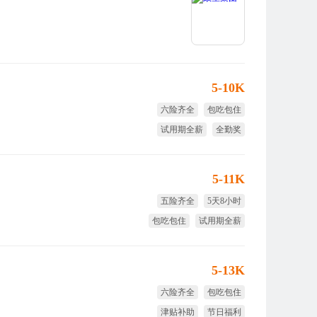
5-10K
六险齐全
包吃包住
试用期全薪
全勤奖
生日福利
季度奖
5-11K
五险齐全
5天8小时
包吃包住
试用期全薪
免费培训
年底双薪
5-13K
六险齐全
包吃包住
津贴补助
节日福利