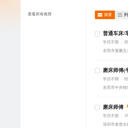
查看所有推荐
摘要
列
普通车床/
立即沟通
学历不限
|
东莞市展鹏五
磨床师傅(
立即沟通
学历不限
|
东莞市中井精
磨床师傅
通
学历不限
3
|
深圳市泰普生