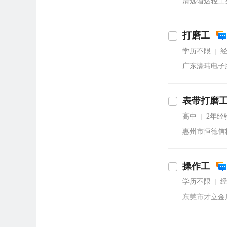
清远谐达轻工
打磨工
学历不限
|
广东濠玮电子
表带打磨
沟通
高中
2年经
|
惠州市恒德信
操作工
学历不限
|
东莞市才立金