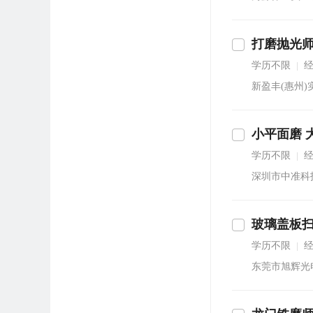
打磨抛光
即沟通
学历不限
|
新盈丰(惠州
小平面磨 
立即沟通
学历不限
|
深圳市中准科
立即沟通
学历不限
|
东莞市旭辉光