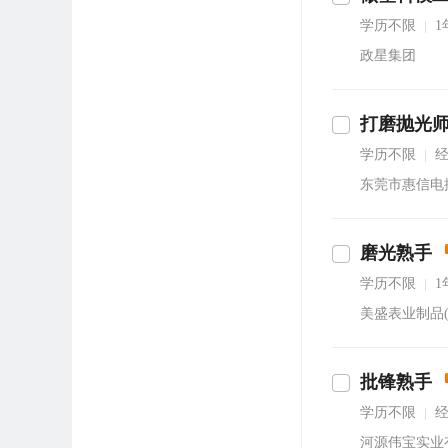
学历不限
1
|
政星集团
打磨抛光
即沟通
学历不限
|
东莞市惠信电
磨光熟手
通
学历不限
1
|
美盛表业制品
批锋熟手
通
学历不限
|
河源伟宝实业