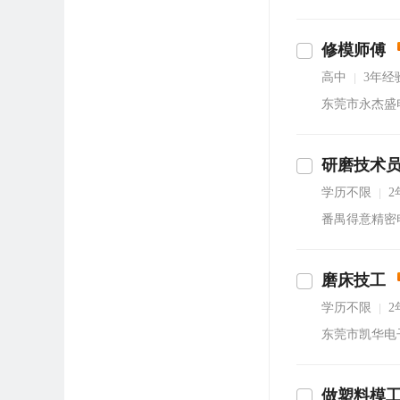
修模师傅
通
高中
3年经
|
东莞市永杰盛
研磨技术员
立即沟通
学历不限
2
|
番禺得意精密
磨床技工
通
学历不限
2
|
东莞市凯华电
做塑料模
沟通