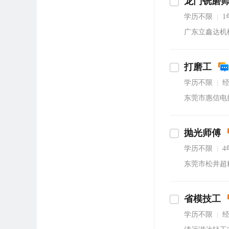
龙门铣磨
即沟通
学历不限
1
|
广东立鑫达机
打磨工
学历不限
|
东莞市惠信电
抛光师傅
通
学历不限
4
|
东莞市松井超
省模技工
通
学历不限
|