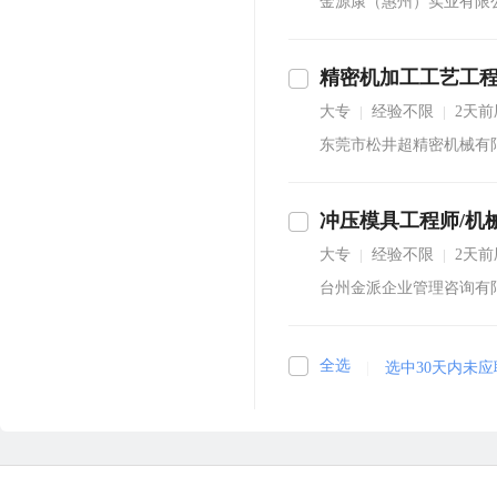
金源康（惠州）实业有限
精密机加工工艺工
即沟通
大专
经验不限
2天前
|
|
东莞市松井超精密机械有
立即沟通
大专
经验不限
2天前
|
|
台州金派企业管理咨询有
全选
|
选中30天内未