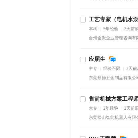
立即沟通
本科
5年经验
2天前
|
|
台州金派企业管理咨询有
应届生
中专
经验不限
2天前
|
|
东莞勤德五金制品有限公
售前机械方案工程
沟通
大专
2年经验
2天前
|
|
东莞松山智能机器人有限