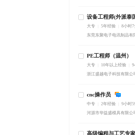
设备工程师(外派泰国
即沟通
大专
5年经验
8小时
|
|
东莞东聚电子电讯制品有
PE工程师（温州）
沟通
大专
10年以上经验
|
|
浙江盛越电子科技有限公
cnc操作员
中专
2年经验
9小时
|
|
河源市华益盛模具有限公
高级编程与工艺专
沟通