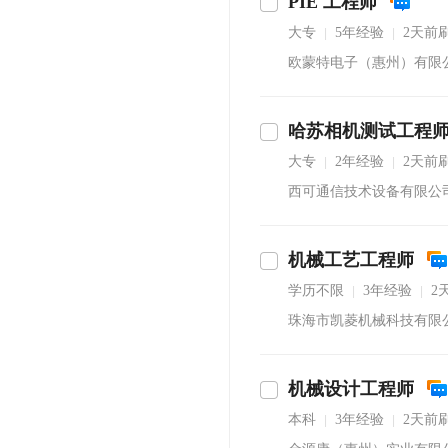
PIE 工程师
大专
5年经验
2天前
|
|
欧蒙特电子（惠州）有限
哈苏相机测试工程
沟通
大专
2年经验
2天前
|
|
西可通信技术设备有限公
机械工艺工程师
学历不限
3年经验
2
|
|
珠海市凯菱机械科技有限
机械设计工程师
本科
3年经验
2天前
|
|