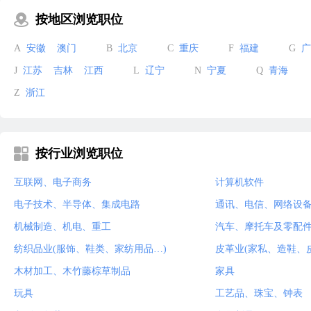
按地区浏览职位
A
安徽
澳门
B
北京
C
重庆
F
福建
G
广
J
江苏
吉林
江西
L
辽宁
N
宁夏
Q
青海
Z
浙江
按行业浏览职位
互联网、电子商务
计算机软件
电子技术、半导体、集成电路
通讯、电信、网络设
机械制造、机电、重工
汽车、摩托车及零配
纺织品业(服饰、鞋类、家纺用品…)
皮革业(家私、造鞋、
木材加工、木竹藤棕草制品
家具
玩具
工艺品、珠宝、钟表