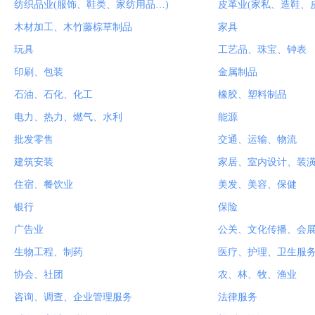
纺织品业(服饰、鞋类、家纺用品…)
皮革业(家私、造鞋、
木材加工、木竹藤棕草制品
家具
玩具
工艺品、珠宝、钟表
印刷、包装
金属制品
石油、石化、化工
橡胶、塑料制品
电力、热力、燃气、水利
能源
批发零售
交通、运输、物流
建筑安装
家居、室内设计、装
住宿、餐饮业
美发、美容、保健
银行
保险
广告业
公关、文化传播、会
生物工程、制药
医疗、护理、卫生服
协会、社团
农、林、牧、渔业
咨询、调查、企业管理服务
法律服务