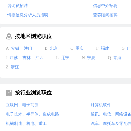
咨询员招聘
信息中介招聘
情报信息分析人员招聘
营养顾问招聘
按地区浏览职位
A
安徽
澳门
B
北京
C
重庆
F
福建
G
广
J
江苏
吉林
江西
L
辽宁
N
宁夏
Q
青海
Z
浙江
按行业浏览职位
互联网、电子商务
计算机软件
电子技术、半导体、集成电路
通讯、电信、网络设
机械制造、机电、重工
汽车、摩托车及零配