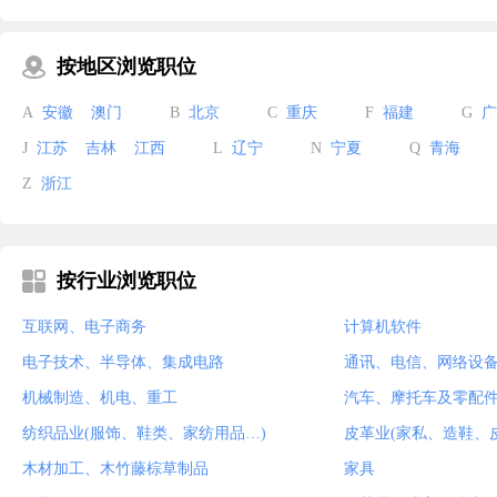
按地区浏览职位
A
安徽
澳门
B
北京
C
重庆
F
福建
G
广
J
江苏
吉林
江西
L
辽宁
N
宁夏
Q
青海
Z
浙江
按行业浏览职位
互联网、电子商务
计算机软件
电子技术、半导体、集成电路
通讯、电信、网络设
机械制造、机电、重工
汽车、摩托车及零配
纺织品业(服饰、鞋类、家纺用品…)
皮革业(家私、造鞋、
木材加工、木竹藤棕草制品
家具