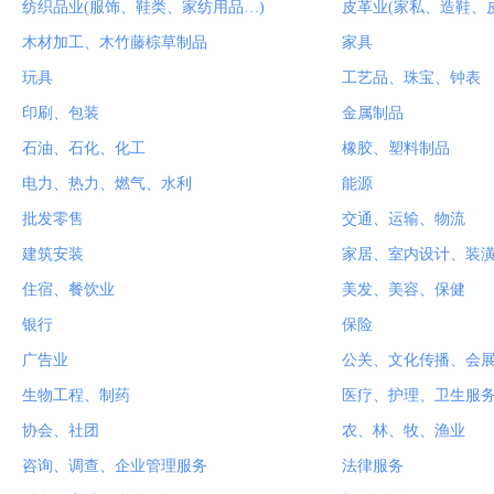
纺织品业(服饰、鞋类、家纺用品…)
皮革业(家私、造鞋、
木材加工、木竹藤棕草制品
家具
玩具
工艺品、珠宝、钟表
印刷、包装
金属制品
石油、石化、化工
橡胶、塑料制品
电力、热力、燃气、水利
能源
批发零售
交通、运输、物流
建筑安装
家居、室内设计、装
住宿、餐饮业
美发、美容、保健
银行
保险
广告业
公关、文化传播、会
生物工程、制药
医疗、护理、卫生服
协会、社团
农、林、牧、渔业
咨询、调查、企业管理服务
法律服务