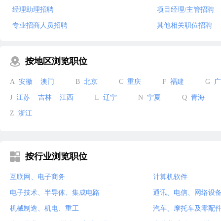
经理助理招聘
项目经理/主管招聘
专业招商人员招聘
其他相关职位招聘
按地区浏览职位
A
安徽
澳门
B
北京
C
重庆
F
福建
G
广
J
江苏
吉林
江西
L
辽宁
N
宁夏
Q
青海
Z
浙江
按行业浏览职位
互联网、电子商务
计算机软件
电子技术、半导体、集成电路
通讯、电信、网络设
机械制造、机电、重工
汽车、摩托车及零配