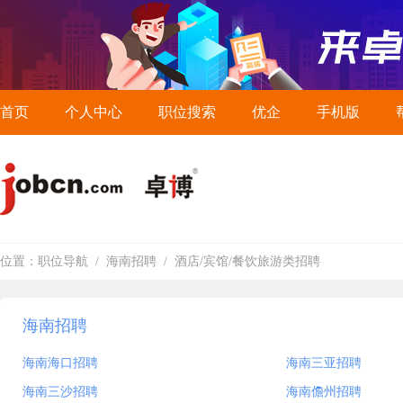
首页
个人中心
职位搜索
优企
手机版
位置：
职位导航
/
海南招聘
/
酒店/宾馆/餐饮旅游类招聘
海南招聘
海南海口招聘
海南三亚招聘
海南三沙招聘
海南儋州招聘