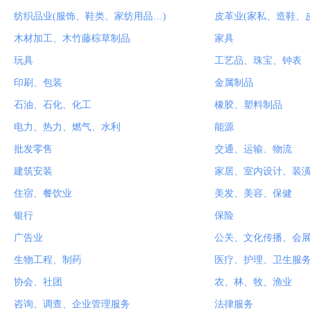
纺织品业(服饰、鞋类、家纺用品…)
皮革业(家私、造鞋、
木材加工、木竹藤棕草制品
家具
玩具
工艺品、珠宝、钟表
印刷、包装
金属制品
石油、石化、化工
橡胶、塑料制品
电力、热力、燃气、水利
能源
批发零售
交通、运输、物流
建筑安装
家居、室内设计、装
住宿、餐饮业
美发、美容、保健
银行
保险
广告业
公关、文化传播、会
生物工程、制药
医疗、护理、卫生服
协会、社团
农、林、牧、渔业
咨询、调查、企业管理服务
法律服务