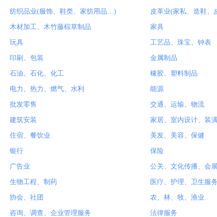
纺织品业(服饰、鞋类、家纺用品…)
皮革业(家私、造鞋、
木材加工、木竹藤棕草制品
家具
玩具
工艺品、珠宝、钟表
印刷、包装
金属制品
石油、石化、化工
橡胶、塑料制品
电力、热力、燃气、水利
能源
批发零售
交通、运输、物流
建筑安装
家居、室内设计、装
住宿、餐饮业
美发、美容、保健
银行
保险
广告业
公关、文化传播、会
生物工程、制药
医疗、护理、卫生服
协会、社团
农、林、牧、渔业
咨询、调查、企业管理服务
法律服务