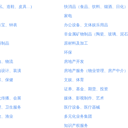
私、造鞋、皮具…)
快消品（食品、饮料、烟酒、日化）
家电
珠宝、钟表
办公设备、文体娱乐用品
非金属矿物制品（陶瓷、玻璃、泥石
料制品
原材料及加工
环保
输、物流
房地产开发
内设计、装潢
房地产服务（物业管理、房产中介）
容、保健
文娱、体育
证券、基金、期货、投资
化传播、会展
媒体、影视制作、艺术
理、卫生服务
医疗设备、医疗器械
牧、渔业
多元化业务集团
知识产权服务