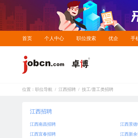
首页
个人中心
职位搜索
优企
手
位置：
职位导航
/
江西招聘
/
技工/普工类招聘
江西招聘
江西南昌招聘
江西景德
江西宜春招聘
江西新余