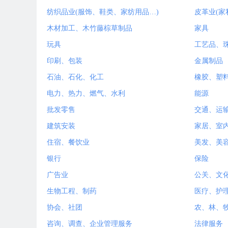
纺织品业(服饰、鞋类、家纺用品…)
皮革业(家
木材加工、木竹藤棕草制品
家具
玩具
工艺品、
印刷、包装
金属制品
石油、石化、化工
橡胶、塑
电力、热力、燃气、水利
能源
批发零售
交通、运
建筑安装
家居、室
住宿、餐饮业
美发、美
银行
保险
广告业
公关、文
生物工程、制药
医疗、护
协会、社团
农、林、
咨询、调查、企业管理服务
法律服务