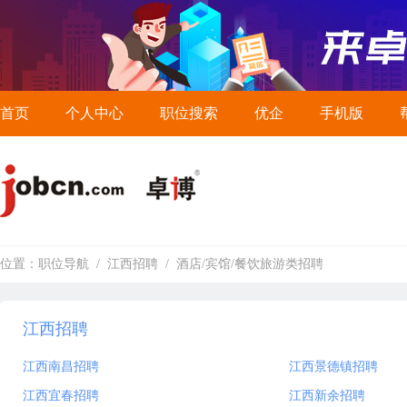
首页
个人中心
职位搜索
优企
手机版
位置：
职位导航
/
江西招聘
/
酒店/宾馆/餐饮旅游类招聘
江西招聘
江西南昌招聘
江西景德镇招聘
江西宜春招聘
江西新余招聘