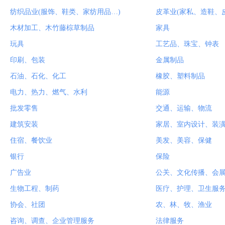
纺织品业(服饰、鞋类、家纺用品…)
皮革业(家私、造鞋、
木材加工、木竹藤棕草制品
家具
玩具
工艺品、珠宝、钟表
印刷、包装
金属制品
石油、石化、化工
橡胶、塑料制品
电力、热力、燃气、水利
能源
批发零售
交通、运输、物流
建筑安装
家居、室内设计、装
住宿、餐饮业
美发、美容、保健
银行
保险
广告业
公关、文化传播、会
生物工程、制药
医疗、护理、卫生服
协会、社团
农、林、牧、渔业
咨询、调查、企业管理服务
法律服务