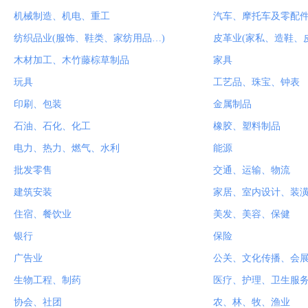
机械制造、机电、重工
汽车、摩托车及零配
纺织品业(服饰、鞋类、家纺用品…)
皮革业(家私、造鞋、
木材加工、木竹藤棕草制品
家具
玩具
工艺品、珠宝、钟表
印刷、包装
金属制品
石油、石化、化工
橡胶、塑料制品
电力、热力、燃气、水利
能源
批发零售
交通、运输、物流
建筑安装
家居、室内设计、装
住宿、餐饮业
美发、美容、保健
银行
保险
广告业
公关、文化传播、会
生物工程、制药
医疗、护理、卫生服
协会、社团
农、林、牧、渔业