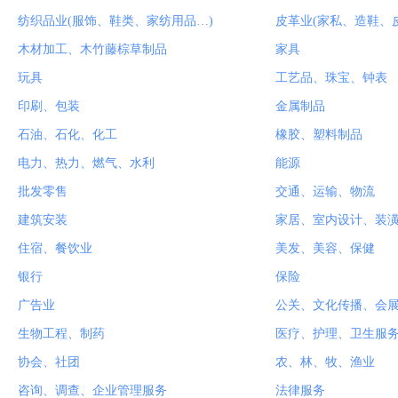
纺织品业(服饰、鞋类、家纺用品…)
皮革业(家私、造鞋、
木材加工、木竹藤棕草制品
家具
玩具
工艺品、珠宝、钟表
印刷、包装
金属制品
石油、石化、化工
橡胶、塑料制品
电力、热力、燃气、水利
能源
批发零售
交通、运输、物流
建筑安装
家居、室内设计、装
住宿、餐饮业
美发、美容、保健
银行
保险
广告业
公关、文化传播、会
生物工程、制药
医疗、护理、卫生服
协会、社团
农、林、牧、渔业
咨询、调查、企业管理服务
法律服务