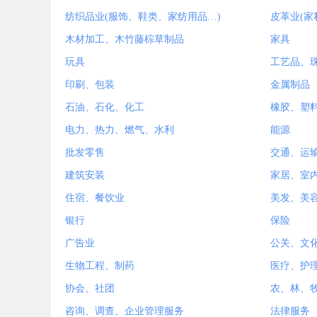
纺织品业(服饰、鞋类、家纺用品…)
皮革业(家
木材加工、木竹藤棕草制品
家具
玩具
工艺品、
印刷、包装
金属制品
石油、石化、化工
橡胶、塑
电力、热力、燃气、水利
能源
批发零售
交通、运
建筑安装
家居、室
住宿、餐饮业
美发、美
银行
保险
广告业
公关、文
生物工程、制药
医疗、护
协会、社团
农、林、
咨询、调查、企业管理服务
法律服务