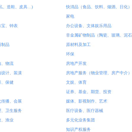
私、造鞋、皮具…)
快消品（食品、饮料、烟酒、日化）
家电
珠宝、钟表
办公设备、文体娱乐用品
非金属矿物制品（陶瓷、玻璃、泥石
料制品
原材料及加工
环保
输、物流
房地产开发
内设计、装潢
房地产服务（物业管理、房产中介）
容、保健
文娱、体育
证券、基金、期货、投资
化传播、会展
媒体、影视制作、艺术
理、卫生服务
医疗设备、医疗器械
牧、渔业
多元化业务集团
知识产权服务