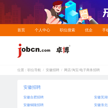
首页
个人中心
职位搜索
优企
手
位置：
职位导航
/
安徽招聘
/
网店/淘宝/电子商务招聘
安徽招聘
安徽合肥招聘
安徽芜湖
安徽铜陵招聘
安徽淮北