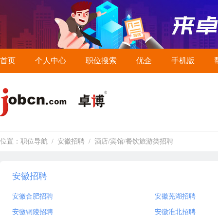
首页
个人中心
职位搜索
优企
手机版
位置：
职位导航
/
安徽招聘
/
酒店/宾馆/餐饮旅游类招聘
安徽招聘
安徽合肥招聘
安徽芜湖招聘
安徽铜陵招聘
安徽淮北招聘