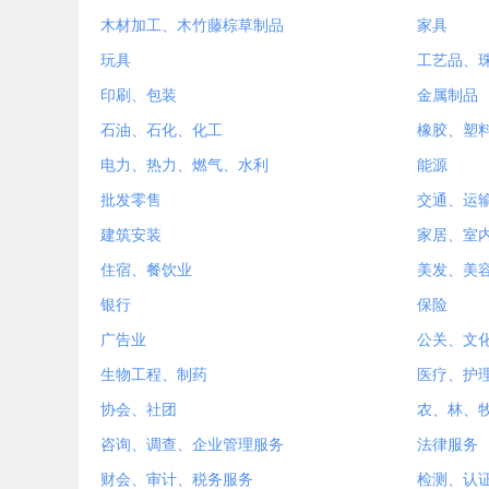
木材加工、木竹藤棕草制品
家具
玩具
工艺品、
印刷、包装
金属制品
石油、石化、化工
橡胶、塑
电力、热力、燃气、水利
能源
批发零售
交通、运
建筑安装
家居、室
住宿、餐饮业
美发、美
银行
保险
广告业
公关、文
生物工程、制药
医疗、护
协会、社团
农、林、
咨询、调查、企业管理服务
法律服务
财会、审计、税务服务
检测、认