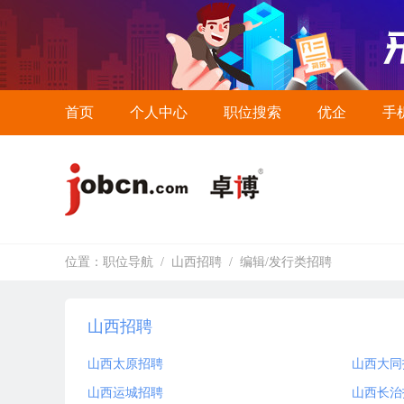
首页
个人中心
职位搜索
优企
手
位置：
职位导航
/
山西招聘
/
编辑/发行类招聘
山西招聘
山西太原招聘
山西大同
山西运城招聘
山西长治