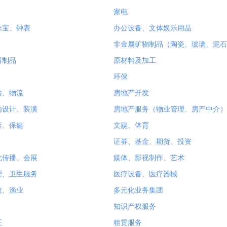
家电
珠宝、钟表
办公设备、文体娱乐用品
非金属矿物制品（陶瓷、玻璃、泥石
料制品
原材料及加工
环保
输、物流
房地产开发
内设计、装潢
房地产服务（物业管理、房产中介）
容、保健
文娱、体育
证券、基金、期货、投资
化传播、会展
媒体、影视制作、艺术
理、卫生服务
医疗设备、医疗器械
牧、渔业
多元化业务集团
知识产权服务
证
租赁服务