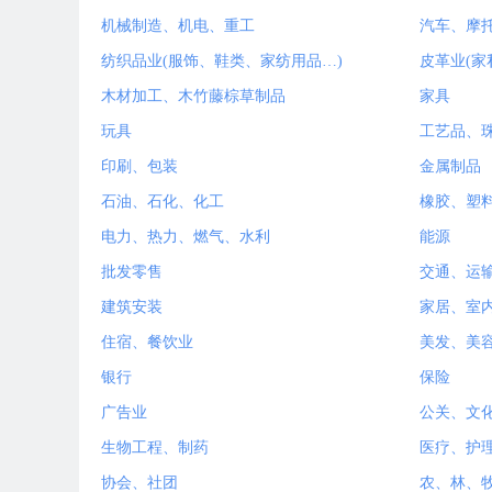
机械制造、机电、重工
汽车、摩
纺织品业(服饰、鞋类、家纺用品…)
皮革业(家
木材加工、木竹藤棕草制品
家具
玩具
工艺品、
印刷、包装
金属制品
石油、石化、化工
橡胶、塑
电力、热力、燃气、水利
能源
批发零售
交通、运
建筑安装
家居、室
住宿、餐饮业
美发、美
银行
保险
广告业
公关、文
生物工程、制药
医疗、护
协会、社团
农、林、