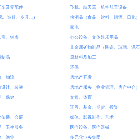
托车及零配件
飞机、航天器、航空航天设备
私、造鞋、皮具…)
快消品（食品、饮料、烟酒、日化）
家电
珠宝、钟表
办公设备、文体娱乐用品
非金属矿物制品（陶瓷、玻璃、泥石
料制品
原材料及加工
环保
输、物流
房地产开发
内设计、装潢
房地产服务（物业管理、房产中介）
容、保健
文娱、体育
证券、基金、期货、投资
化传播、会展
媒体、影视制作、艺术
理、卫生服务
医疗设备、医疗器械
牧、渔业
多元化业务集团