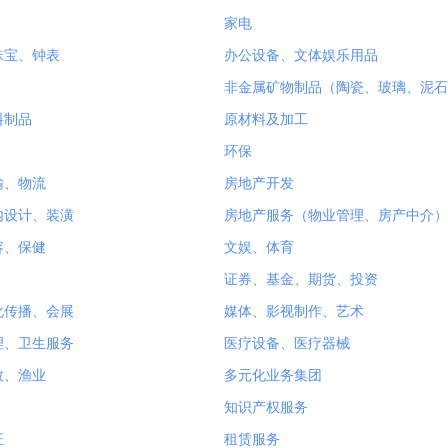
家电
珠宝、钟表
办公设备、文体娱乐用品
非金属矿物制品（陶瓷、玻璃、泥石
料制品
原材料及加工
环保
输、物流
房地产开发
内设计、装潢
房地产服务（物业管理、房产中介）
容、保健
文娱、体育
证券、基金、期货、投资
化传播、会展
媒体、影视制作、艺术
理、卫生服务
医疗设备、医疗器械
牧、渔业
多元化业务集团
知识产权服务
证
租赁服务