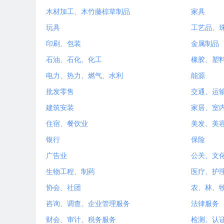
木材加工、木竹藤棕草制品
家具
玩具
工艺品、
印刷、包装
金属制品
石油、石化、化工
橡胶、塑
电力、热力、燃气、水利
能源
批发零售
交通、运
建筑安装
家居、室
住宿、餐饮业
美发、美
银行
保险
广告业
公关、文
生物工程、制药
医疗、护
协会、社团
农、林、
咨询、调查、企业管理服务
法律服务
财会、审计、税务服务
检测、认